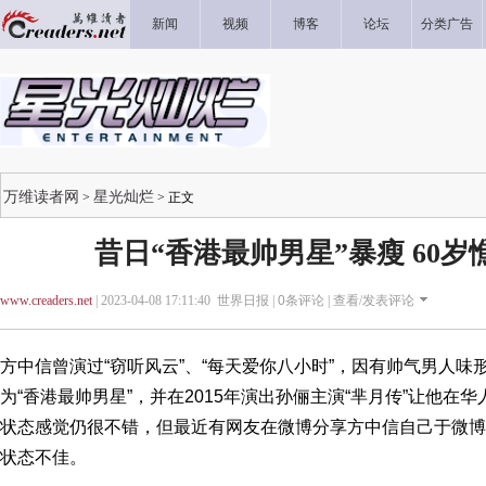
新闻
视频
博客
论坛
分类广告
万维读者网
星光灿烂
>
> 正文
昔日“香港最帅男星”暴瘦 60
www.creaders.net
| 2023-04-08 17:11:40 世界日报 |
0
条评论 |
查看/发表评论
方中信曾演过“窃听风云”、“每天爱你八小时”，因有帅气男人
为“香港最帅男星”，并在2015年演出孙俪主演“芈月传”让他在
状态感觉仍很不错，但最近有网友在微博分享方中信自己于微博
状态不佳。