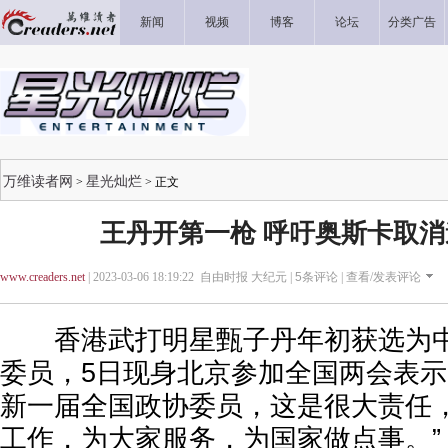
新闻
视频
博客
论坛
分类广告
万维读者网
星光灿烂
>
> 正文
王丹开第一枪 呼吁奥斯卡取
www.creaders.net
| 2023-03-06 18:19:22 自由时报 大纪元 |
5
条评论 |
查看/发表评论
香港武打明星甄子丹年初获选为中
委员，5日现身北京参加全国两会表示
新一届全国政协委员，这是很大责任
工作，为大家服务，为国家做点事。”