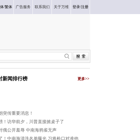
体
/
繁体
广告服务
联系我们
关于万维
登录
/
注册
小时新闻排行榜
更多>>
朗突传重要消息！
磅！访华前夕，川普直接掀桌子了
对俄公开羞辱 中南海鸦雀无声
了！中南海清洗名单曝光 习将枪口对准他