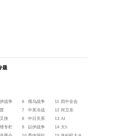
专题
6
11
伊战争
俄乌战争
四中全会
7
12
普
中美冷战
何卫东
8
13
又侠
中日关系
AI
9
14
维专栏
以伊战争
大S
10
15
共两会
委内瑞拉
洛杉矶大火