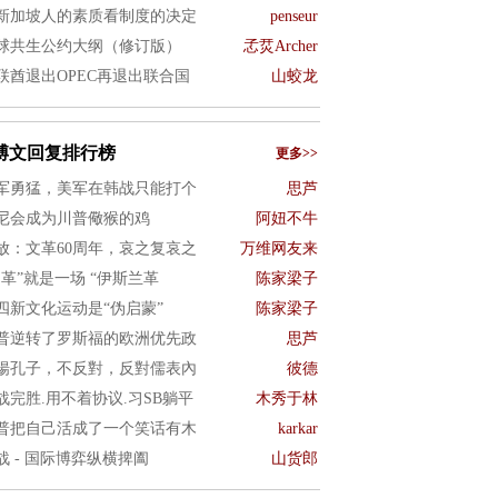
新加坡人的素质看制度的决定
penseur
球共生公约大纲（修订版）
孞烎Archer
联酋退出OPEC再退出联合国
山蛟龙
博文回复排行榜
更多>>
军勇猛，美军在韩战只能打个
思芦
尼会成为川普儆猴的鸡
阿妞不牛
放：文革60周年，哀之复哀之
万维网友来
文革”就是一场 “伊斯兰革
陈家梁子
四新文化运动是“伪启蒙”
陈家梁子
普逆转了罗斯福的欧洲优先政
思芦
揚孔子，不反對，反對儒表內
彼德
战完胜.用不着协议.习SB躺平
木秀于林
普把自己活成了一个笑话有木
karkar
战 - 国际博弈纵横捭阖
山货郎