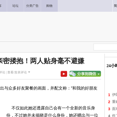
客
论坛
分类广告
购物
简
亲密搂抱！两人贴身毫不避嫌
24
评论 |
查看/发表评论
与众多好友聚餐的画面，并配文称：“和我的好朋友
1
伊
2
重
不仅如此她还透露自己会有一个全新的音乐身
3
面
份，不过她并未揭晓是什么身份，她还晒出与一位
4
炸