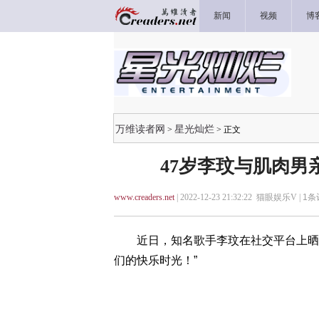
新闻
视频
博
万维读者网
星光灿烂
>
> 正文
47岁李玟与肌肉男
www.creaders.net
| 2022-12-23 21:32:22 猫眼娱乐V |
1
条
近日，知名歌手李玟在社交平台上晒出
们的快乐时光！”