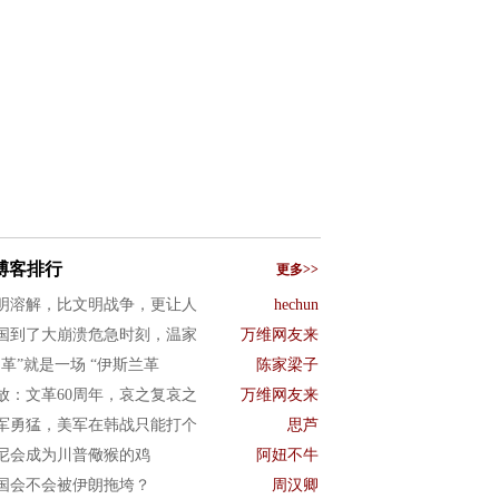
博客排行
更多>>
明溶解，比文明战争，更让人
hechun
国到了大崩溃危急时刻，温家
万维网友来
文革”就是一场 “伊斯兰革
陈家梁子
放：文革60周年，哀之复哀之
万维网友来
军勇猛，美军在韩战只能打个
思芦
尼会成为川普儆猴的鸡
阿妞不牛
国会不会被伊朗拖垮？
周汉卿