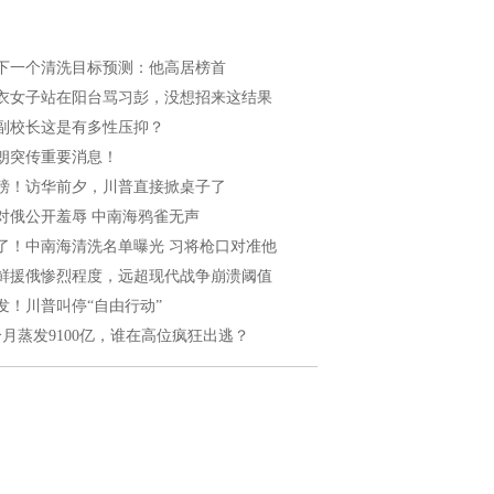
下一个清洗目标预测：他高居榜首
衣女子站在阳台骂习彭，没想招来这结果
副校长这是有多性压抑？
朗突传重要消息！
磅！访华前夕，川普直接掀桌子了
对俄公开羞辱 中南海鸦雀无声
了！中南海清洗名单曝光 习将枪口对准他
鲜援俄惨烈程度，远超现代战争崩溃阈值
发！川普叫停“自由行动”
个月蒸发9100亿，谁在高位疯狂出逃？