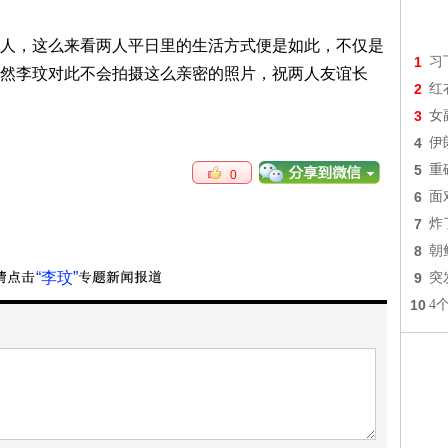
，这么来看两人平日里的生活方式便是如此，不仅是
1
习
然李玟对此不会拍摄这么亲密的照片，祝两人友谊长
2
红
3
女
4
伊
5
重
0
6
面
7
炸
8
朝
“李玟”
9
突
10
4