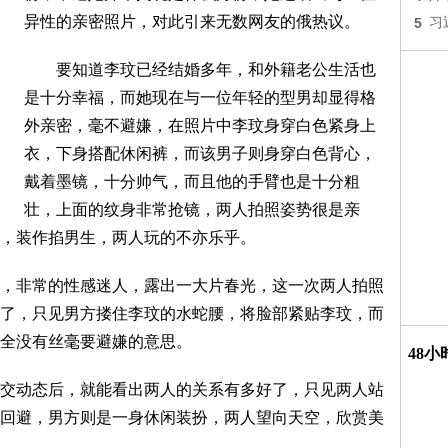
异性的亲密照片，对此引来无数网友的俄热议。
5
习
要知道李玟已经结婚多年，和外籍老公生活也
是十分幸福，而她现在与一位年轻的型男却显得格
外亲密，毫不避嫌，在照片中李玟身穿白色紧身上
衣，下身搭配休闲裤，而该男子则身穿白色背心，
戴着墨镜，十分帅气，而且他的手臂也是十分粗
壮，上面的纹身非常抢镜，两人拍照姿势很是亲
，装作掐男生，两人玩的不亦乐乎。
非常的性感迷人，露出一大片春光，这一次两人拍照
了，只见男方搂住李玟的水蛇腰，将脸部紧贴李玟，而
全没有丝毫要避嫌的意思。
48
动态后，就能看出两人的关系有多好了，只见两人站
回避，男方则是一身休闲装扮，两人望向天空，欣赏美