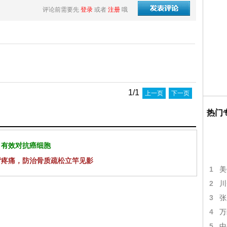
评论前需要先
登录
或者
注册
哦
1/1
上一页
下一页
热门
 有效对抗癌细胞
背疼痛，防治骨质疏松立竿见影
1
美
2
川
3
张
4
万
5
中