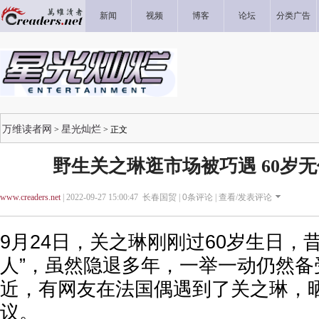
新闻
视频
博客
论坛
分类广告
万维读者网
星光灿烂
>
> 正文
野生关之琳逛市场被巧遇 60岁
www.creaders.net
| 2022-09-27 15:00:47 长春国贸 |
0
条评论 |
查看/发表评论
9月24日，关之琳刚刚过60岁生日，
人”，虽然隐退多年，一举一动仍然备
近，有网友在法国偶遇到了关之琳，
议。