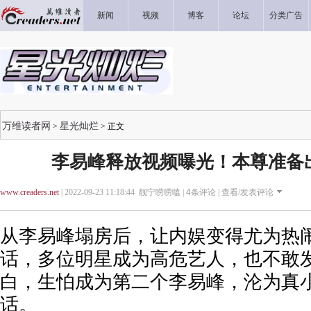
新闻
视频
博客
论坛
分类广告
万维读者网
星光灿烂
>
> 正文
李易峰释放视频曝光！本尊准备
www.creaders.net
| 2022-09-23 11:18:44 靓宁唠唠嗑 |
4
条评论 |
查看/发表评论
从李易峰塌房后，让内娱变得尤为热
话，多位明星成为高危艺人，也不敢
白，生怕成为第二个李易峰，沦为真
话。