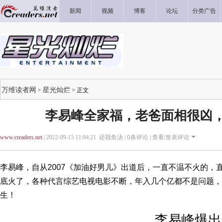
新闻
视频
博客
论坛
分类广告
万维读者网
星光灿烂
>
> 正文
李易峰全家福，老爸面相很凶
www.creaders.net
| 2022-09-15 11:04:21 还我鱼汤 |
0
条评论 |
查看/发表评论
李易峰，自从2007《加油好男儿》出道后，一直不温不火的，
底火了，各种代言综艺电视电影不断，年入几个亿都不是问题，
生！
李易峰爆出