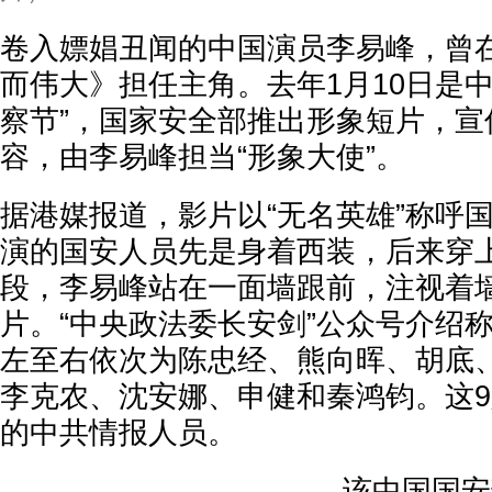
卷入嫖娼丑闻的中国演员李易峰，曾
而伟大》担任主角。去年1月10日是
察节”，国家安全部推出形象短片，宣
容，由李易峰担当“形象大使”。
据港媒报道，影片以“无名英雄”称呼
演的国安人员先是身着西装，后来穿
段，李易峰站在一面墙跟前，注视着
片。“中央政法委长安剑”公众号介绍
左至右依次为陈忠经、熊向晖、胡底
李克农、沈安娜、申健和秦鸿钧。这9人
的中共情报人员。
该中国国安