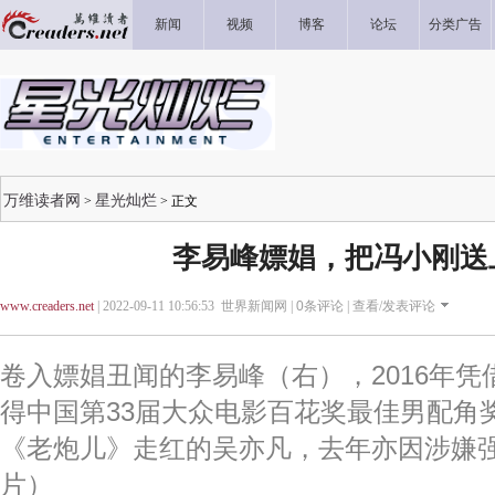
新闻
视频
博客
论坛
分类广告
万维读者网
星光灿烂
>
> 正文
李易峰嫖娼，把冯小刚送
www.creaders.net
| 2022-09-11 10:56:53 世界新闻网 |
0
条评论 |
查看/发表评论
卷入嫖娼丑闻的李易峰（右），2016年
得中国第33届大众电影百花奖最佳男配角
《老炮儿》走红的吴亦凡，去年亦因涉嫌
片）