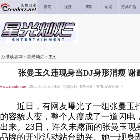
新闻
视频
博客
论坛
分类广告
万维读者网
星光灿烂
>
> 正文
张曼玉久违现身当DJ身形消瘦 谢
www.creaders.net
| 2022-06-23 20:14:07 网易娱乐 |
0
条评论 |
查看/发表评论
近日，有网友曝光了一组张曼玉打
的容貌大变，整个人瘦成了一道闪电
出来。23日，许久未露面的张曼玉现
品牌的开业活动站台助兴。她一现身