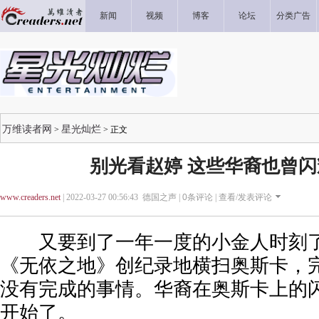
新闻
视频
博客
论坛
分类广告
万维读者网
星光灿烂
>
> 正文
别光看赵婷 这些华裔也曾
www.creaders.net
| 2022-03-27 00:56:43 德国之声 |
0
条评论 |
查看/发表评论
又要到了一年一度的小金人时刻了
《无依之地》创纪录地横扫奥斯卡，
没有完成的事情。华裔在奥斯卡上的
开始了。