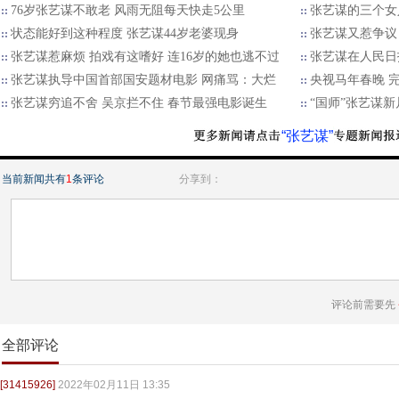
76岁张艺谋不敢老 风雨无阻每天快走5公里
张艺谋的三个女人
状态能好到这种程度 张艺谋44岁老婆现身
张艺谋又惹争议
张艺谋惹麻烦 拍戏有这嗜好 连16岁的她也逃不过
张艺谋在人民日
张艺谋执导中国首部国安题材电影 网痛骂：大烂
央视马年春晚 
张艺谋穷追不舍 吴京拦不住 春节最强电影诞生
“国师”张艺谋
“张艺谋”
当前新闻共有
1
条评论
分享到：
评论前需要先
全部评论
[31415926]
2022年02月11日 13:35