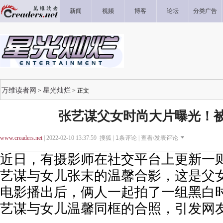
新闻
视频
博客
论坛
分类广告
万维读者网
星光灿烂
>
> 正文
张艺谋父女时尚大片曝光！
www.creaders.net
| 2022-02-10 13:37:59 搜狐 |
1
条评论 |
查看/发表评论
近日，有摄影师在社交平台上更新一
艺谋与女儿张末的温馨合影，这是父
电影播出后，俩人一起拍了一组黑白
艺谋与女儿温馨同框的合照，引发网