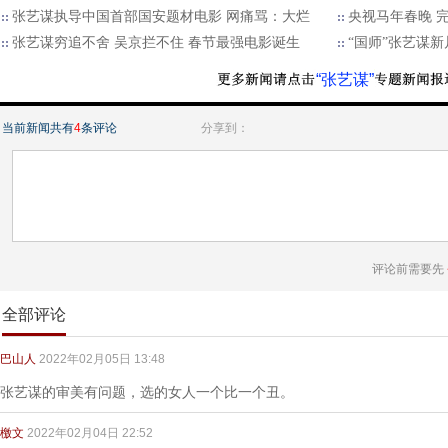
张艺谋执导中国首部国安题材电影 网痛骂：大烂
央视马年春晚 
张艺谋穷追不舍 吴京拦不住 春节最强电影诞生
“国师”张艺谋
“张艺谋”
当前新闻共有
4
条评论
分享到：
评论前需要先
全部评论
巴山人
2022年02月05日 13:48
张艺谋的审美有问题，选的女人一个比一个丑。
檄文
2022年02月04日 22:52