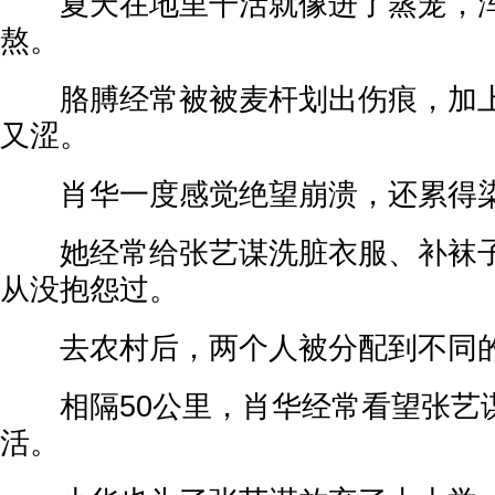
夏天在地里干活就像进了蒸笼，浑
熬。
胳膊经常被被麦杆划出伤痕，加上
又涩。
肖华一度感觉绝望崩溃，还累得染
她经常给张艺谋洗脏衣服、补袜子
从没抱怨过。
去农村后，两个人被分配到不同
相隔50公里，肖华经常看望张艺
活。