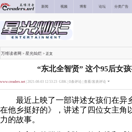
新闻
视频
博客
论坛
分类广告
万维读者网
星光灿烂
>
> 正文
“东北全智贤” 这个95后女
www.creaders.net
| 2021-08-03 12:53:23 GBK |
0
条评论 |
查看/发表评论
最近上映了一部讲述女孩们在异乡
在他乡挺好的》，讲述了四位女主角
力的故事。