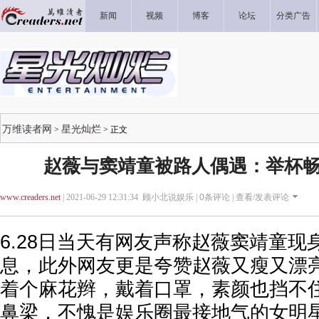
新闻
视频
博客
论坛
分类广告
万维读者网
星光灿烂
>
> 正文
赵薇与窦靖童被路人偶遇：举杯畅
www.creaders.net
| 2021-06-29 12:31:34 顾小北说娱乐 |
0
条评论 |
查看/发表评论
6.28日当天有网友声称赵薇窦靖童现
息，此外网友更是夸赞赵薇又瘦又漂
着个麻花辫，戴着口罩，素颜也挡不
鼻梁，不愧是娱乐圈最接地气的女明