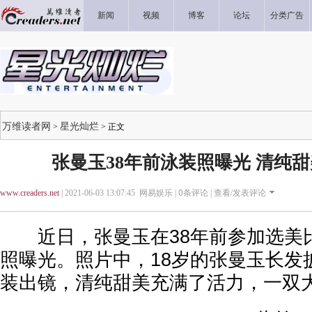
新闻
视频
博客
论坛
分类广告
万维读者网
星光灿烂
>
> 正文
张曼玉38年前泳装照曝光 清纯
www.creaders.net
| 2021-06-03 13:07:45 网易娱乐 |
0
条评论 |
查看/发表评论
近日，张曼玉在38年前参加选美
照曝光。照片中，18岁的张曼玉长发
装出镜，清纯甜美充满了活力，一双