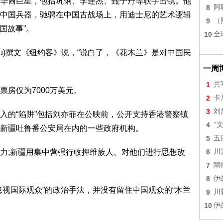
裔巨星，包括巩俐、李连杰、甄子丹等联手出镜。他
8
阿
中国兵器，驰骋在中国古战场上，用迪士尼的艺术逻辑
9
（
国故事”。
10
全
Hu)撰文《纽约客》说，“说白了，《花木兰》是对中国民
一周
1
共
房仅为7000万美元。
2
卡
3
刘
的“陷阱”包括刘亦菲在公映前，公开支持香港警察镇
4
“
新疆吐鲁番公安局在内的一些政府机构。
5
五
;新疆用集中营强行收押维族人、对他们进行思想改
6
川
7
闡
8
伊
国际观众”的政治手法，并没有留住中国观众的“木兰
9
川
10
伊