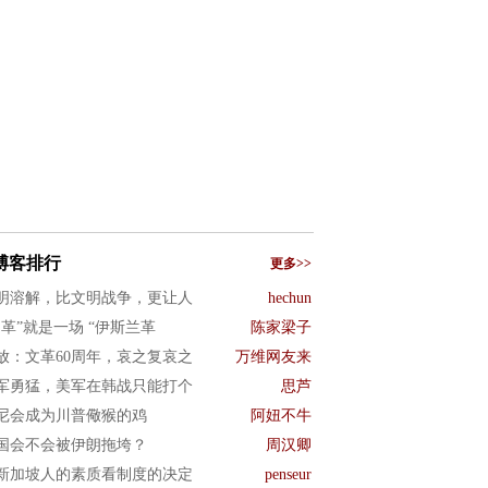
博客排行
更多>>
明溶解，比文明战争，更让人
hechun
文革”就是一场 “伊斯兰革
陈家梁子
放：文革60周年，哀之复哀之
万维网友来
军勇猛，美军在韩战只能打个
思芦
尼会成为川普儆猴的鸡
阿妞不牛
国会不会被伊朗拖垮？
周汉卿
新加坡人的素质看制度的决定
penseur