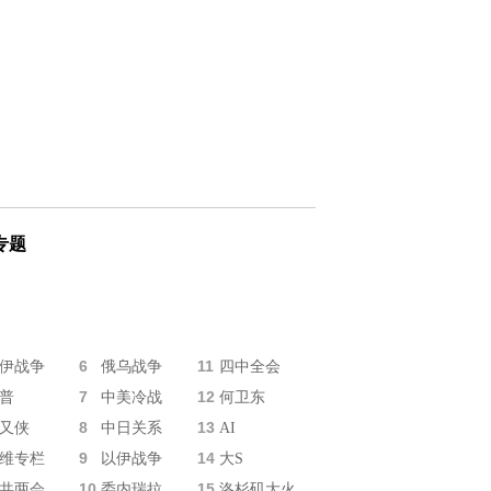
专题
6
11
伊战争
俄乌战争
四中全会
7
12
普
中美冷战
何卫东
8
13
又侠
中日关系
AI
9
14
维专栏
以伊战争
大S
10
15
共两会
委内瑞拉
洛杉矶大火