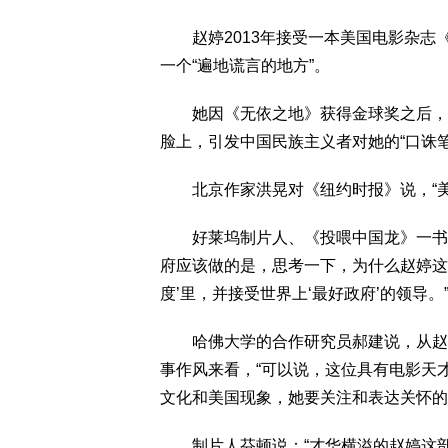
赵婷2013年接受一本美国电影杂志《制片
一个“遍地谎言的地方”。
她因《无依之地》获得金球奖之后，这
脸上，引发中国民族主义者对她的“口诛笔
北京作家洪晃对《纽约时报》说，“美
好莱坞制片人、《投喂中国龙》一书作者克里斯
府应该做的是，思考一下，为什么赵婷这
度’里，并接受世界上‘最好政府’的领导。
哈佛大学的合作研究员郝建说，从赵婷
事作风来看，“可以说，这位具有电影天
文化和美国现象，她要关注和表达关怀的
制片人芬顿说：“才华横溢的赵婷这部