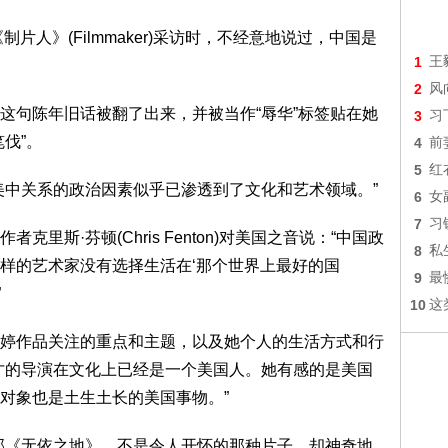
人》(Filmmaker)采访时，不经意地说过，中国是
1
王
2
风
句陈年旧话被翻了出来，并被当作“辱华”标签贴在她
3
习
伐”。
4
前
5
红
中关系的政治因素似乎已渗透到了文化和艺术领域。”
6
女
7
习
·芬顿(Chris Fenton)对美国之音说：“中国政
8
私
样的艺术家没有选择生活在‘那个世界上最好的国
9
最
”
10
这
作品关注的重点和主题，以及她个人的生活方式和行
才的导演在文化上已经是一个美国人。她有感的是美国
对象也是土生土长的美国事物。”
《无依之地》，不是令人开怀的那种片子，却神奇地