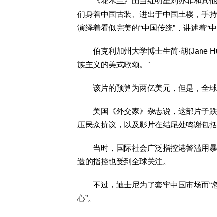
《花木兰》由当红明星刘亦菲和其他华
们身着中国古装、进出于中国土楼，手持
演绎着看似完美的“中国传统”，讲述着“中
伯克利加州大学博士生简·胡(Jane 
族主义的美式歌颂。”
该片的预算为两亿美元，但是，全球票
美国《外交家》杂志说，这部片子跌入
压民众抗议，以及影片在结尾处鸣谢包括
当时，国际社会广泛指控港警滥用暴力
造的指控也受到全球关注。
不过，迪士尼为了套牢中国市场而“忽视
心”。