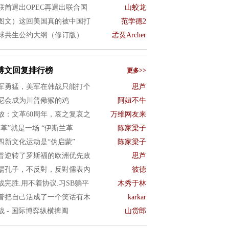
联酋退出OPEC再退出联合国
山蛟龙
图文）这回美国真的被中国打
范学德2
球共生公约大纲（修订版）
孞烎Archer
博文回复排行榜
更多>>
军勇猛，美军在韩战只能打个
思芦
尼会成为川普儆猴的鸡
阿妞不牛
放：文革60周年，哀之复哀之
万维网友来
文革”就是一场 “伊斯兰革
陈家梁子
四新文化运动是“伪启蒙”
陈家梁子
普逆转了罗斯福的欧洲优先政
思芦
揚孔子，不反對，反對儒表內
彼德
战完胜.用不着协议.习SB躺平
木秀于林
普把自己活成了一个笑话有木
karkar
战 - 国际博弈纵横捭阖
山货郎