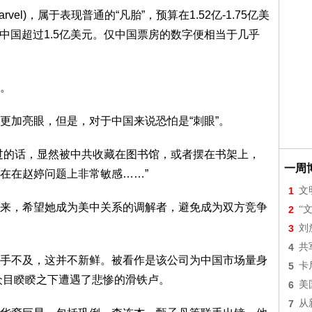
vel)，属于表现普通的“凡胎”，预算在1.52亿-1.75亿美
中中国超过1.5亿美元。仅中国票房的数字便相当于几乎
。
加亮眼，但是，对于中国来说恐怕是“刺眼”。
的话，显然被中共收藏在图书馆，或者摆在书架上，
一周
在在赵婷问题上非常敏感……”
1
文
，希望她成为美中关系的调解者，避免成为双方竞争
2
“
3
刘
4
共
不及，这并不新鲜。被看作是该公司为中国市场量身
5
卡
在众目睽睽之下遭遇了悲惨的滑铁卢。
6
美
7
从