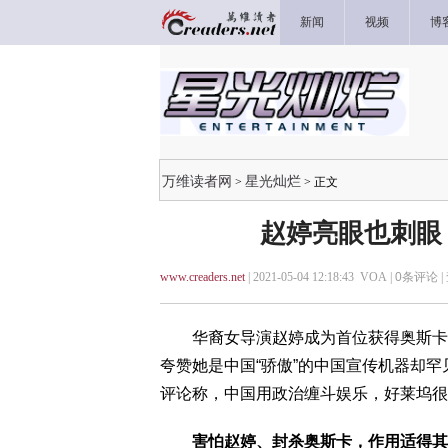
新闻
视频
博
万维读者网
星光灿烂
>
> 正文
赵婷亮眼也刺眼
www.creaders.net
| 2021-05-04 12:18:43 VOA |
0
条评论 |
华裔女导演赵婷成为首位获得奥斯卡最
夸赞她是中国“骄傲”的中国宣传机器却
评论称，中国用政治缠斗娱乐，好莱坞很
害怕赵婷、封杀奥斯卡，作用适得其