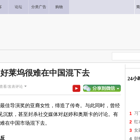
客
论坛
分类广告
购物
简
 好莱坞很难在中国混下去
24
查看/发表评论
佳导演奖的亚裔女性，缔造了传奇。与此同时，曾经
1
习
罕见沉默，甚至封杀社交媒体对赵婷和奥斯卡的讨论。有
2
红
难在中国市场混下去。
3
女
反
4
朝