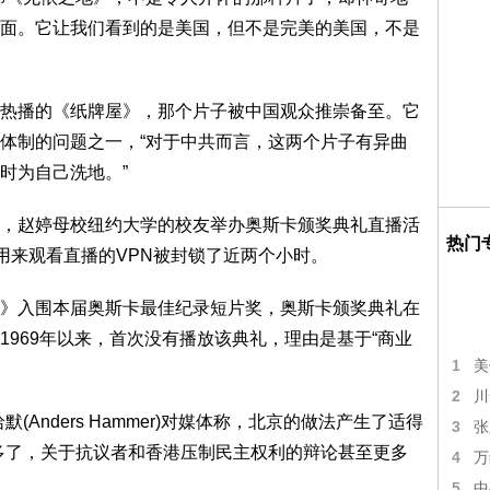
面。它让我们看到的是美国，但不是完美的美国，不是
播的《纸牌屋》，那个片子被中国观众推崇备至。它
体制的问题之一，“对于中共而言，这两个片子有异曲
时为自己洗地。”
赵婷母校纽约大学的校友举办奥斯卡颁奖典礼直播活
热门
用来观看直播的VPN被封锁了近两个小时。
入围本届奥斯卡最佳纪录短片奖，奥斯卡颁奖典礼在
1969年以来，首次没有播放该典礼，理由是基于“商业
1
美
2
川
nders Hammer)对媒体称，北京的做法产生了适得
3
张
多了，关于抗议者和香港压制民主权利的辩论甚至更多
4
万
5
中