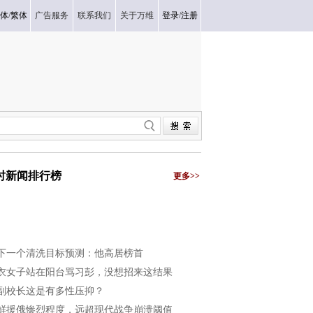
体
/
繁体
广告服务
联系我们
关于万维
登录
/
注册
小时新闻排行榜
更多>>
下一个清洗目标预测：他高居榜首
衣女子站在阳台骂习彭，没想招来这结果
副校长这是有多性压抑？
鲜援俄惨烈程度，远超现代战争崩溃阈值