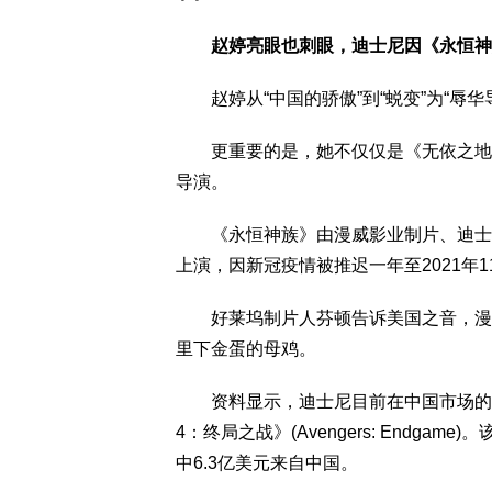
赵婷亮眼也刺眼，迪士尼因《永恒神
赵婷从“中国的骄傲”到“蜕变”为“辱华
更重要的是，她不仅仅是《无依之地》的导
导演。
《永恒神族》由漫威影业制片、迪士尼发
上演，因新冠疫情被推迟一年至2021年1
好莱坞制片人芬顿告诉美国之音，漫威
里下金蛋的母鸡。
资料显示，迪士尼目前在中国市场的大
4：终局之战》(Avengers: Endga
中6.3亿美元来自中国。