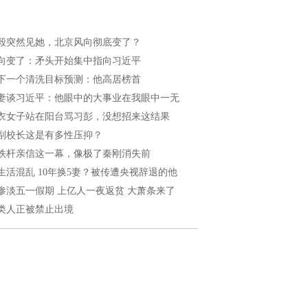
毅突然见她，北京风向彻底变了？
向变了：矛头开始集中指向习近平
下一个清洗目标预测：他高居榜首
妻谈习近平：他眼中的大事业在我眼中一无
衣女子站在阳台骂习彭，没想招来这结果
副校长这是有多性压抑？
铁杆亲信这一幕，像极了秦刚消失前
生活混乱 10年换5妻？被传遭央视辞退的他
惨淡五一假期 上亿人一夜返贫 大萧条来了
类人正被禁止出境