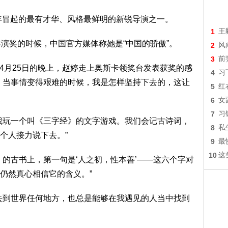
年冒起的最有才华、风格最鲜明的新锐导演之一。
1
王
奖的时候，中国官方媒体称她是“中国的骄傲”。
2
风
3
前
er)4月25日的晚上，赵婷走上奥斯卡领奖台发表获奖的感
4
习
，当事情变得艰难的时候，我是怎样坚持下去的，这让
5
红
6
女
7
习
玩一个叫《三字经》的文字游戏。我们会记古诗词，
8
私
个人接力说下去。”
9
最
10
这
古书上，第一句是‘人之初，性本善’——这六个字对
仍然真心相信它的含义。”
到世界任何地方，也总是能够在我遇见的人当中找到