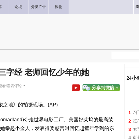
客
论坛
分类广告
购物
简
三字经 老师回忆少年的她
24
查看/发表评论
之地》的拍摄现场。(AP)
1
习
adland)夺走世界电影工厂、美国好莱坞的最高荣
2
红
她举起小金人，发表得奖感言时回忆起童年学到的东
3
女
4
朝