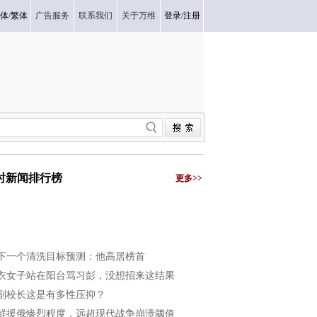
体
/
繁体
广告服务
联系我们
关于万维
登录
/
注册
小时新闻排行榜
更多>>
下一个清洗目标预测：他高居榜首
衣女子站在阳台骂习彭，没想招来这结果
副校长这是有多性压抑？
鲜援俄惨烈程度，远超现代战争崩溃阈值