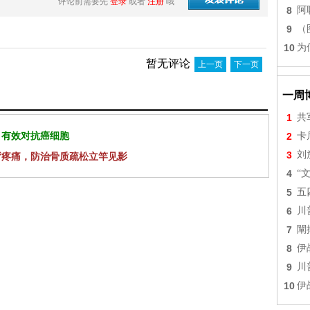
评论前需要先
登录
或者
注册
哦
8
阿
9
（
10
为
暂无评论
上一页
下一页
一周
1
共
 有效对抗癌细胞
2
卡
3
刘
背疼痛，防治骨质疏松立竿见影
4
“
5
五
6
川
7
闡
8
伊
9
川
10
伊