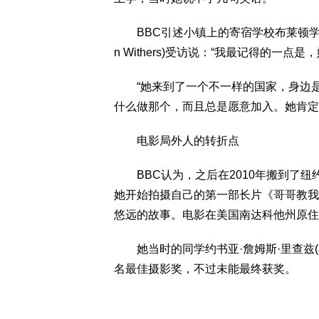
BBC引述小镇上的寄宿学校布莱顿学院(Brig
n Withers)受访说：“我最记得的一点
“她来到了一个不一样的国家，身边是
什么做那个，而且总是愿意加入。她肯定
电影局外人的转折点
BBC认为，之后在2010年搬到了纽
她开始拍摄自己的第一部长片《哥哥教我唱的歌》(S
悠远的故事。电影在美国南达科他州原住
她当时的同学约书亚·詹姆斯·里查兹(Josh
名最佳摄影奖，不过未能最终获奖。