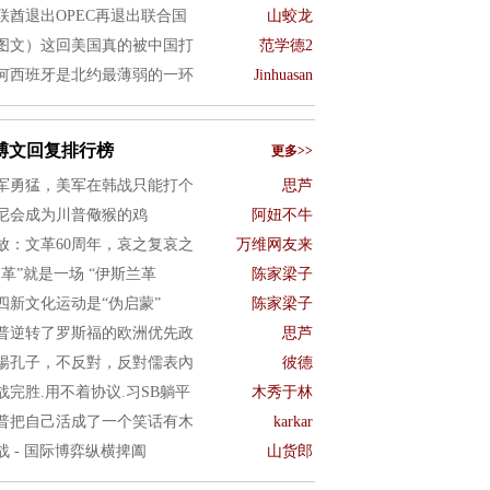
联酋退出OPEC再退出联合国
山蛟龙
图文）这回美国真的被中国打
范学德2
何西班牙是北约最薄弱的一环
Jinhuasan
博文回复排行榜
更多>>
军勇猛，美军在韩战只能打个
思芦
尼会成为川普儆猴的鸡
阿妞不牛
放：文革60周年，哀之复哀之
万维网友来
文革”就是一场 “伊斯兰革
陈家梁子
四新文化运动是“伪启蒙”
陈家梁子
普逆转了罗斯福的欧洲优先政
思芦
揚孔子，不反對，反對儒表內
彼德
战完胜.用不着协议.习SB躺平
木秀于林
普把自己活成了一个笑话有木
karkar
战 - 国际博弈纵横捭阖
山货郎