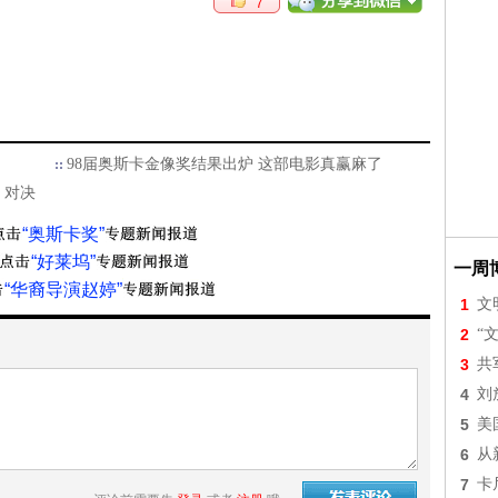
7
98届奥斯卡金像奖结果出炉 这部电影真赢麻了
》对决
“奥斯卡奖”
“好莱坞”
一周
“华裔导演赵婷”
1
文
2
“
3
共
4
刘
5
美
6
从
7
卡