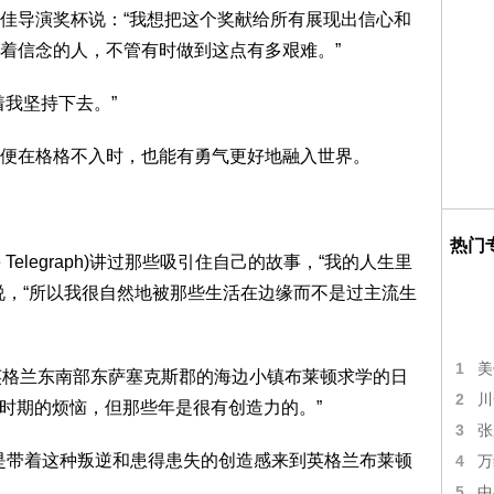
导演奖杯说：“我想把这个奖献给所有展现出信心和
着信念的人，不管有时做到这点有多艰难。”
我坚持下去。”
在格格不入时，也能有勇气更好地融入世界。
热门
elegraph)讲过那些吸引住自己的故事，“我的人生里
说，“所以我很自然地被那些生活在边缘而不是过主流生
1
美
格兰东南部东萨塞克斯郡的海边小镇布莱顿求学的日
2
川
年时期的烦恼，但那些年是很有创造力的。”
3
张
是带着这种叛逆和患得患失的创造感来到英格兰布莱顿
4
万
5
中