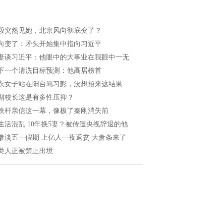
毅突然见她，北京风向彻底变了？
向变了：矛头开始集中指向习近平
妻谈习近平：他眼中的大事业在我眼中一无
下一个清洗目标预测：他高居榜首
衣女子站在阳台骂习彭，没想招来这结果
副校长这是有多性压抑？
铁杆亲信这一幕，像极了秦刚消失前
生活混乱 10年换5妻？被传遭央视辞退的他
惨淡五一假期 上亿人一夜返贫 大萧条来了
类人正被禁止出境