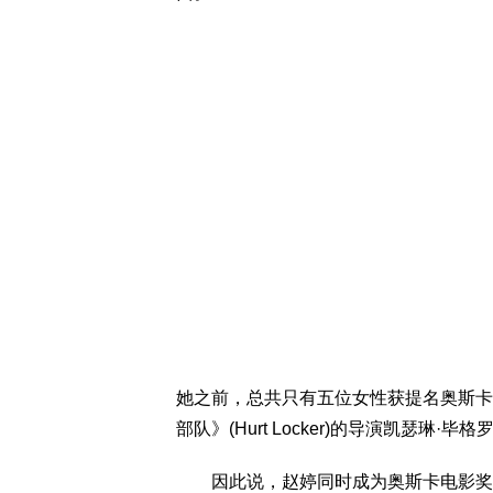
她之前，总共只有五位女性获提名奥斯卡
部队》(Hurt Locker)的导演凯瑟琳·毕格罗(Ka
因此说，赵婷同时成为奥斯卡电影奖历