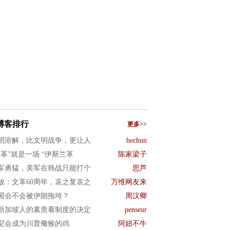
博客排行
更多>>
明溶解，比文明战争，更让人
hechun
文革”就是一场 “伊斯兰革
陈家梁子
军勇猛，美军在韩战只能打个
思芦
放：文革60周年，哀之复哀之
万维网友来
国会不会被伊朗拖垮？
周汉卿
新加坡人的素质看制度的决定
penseur
尼会成为川普儆猴的鸡
阿妞不牛