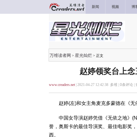
新闻
视频
博
万维读者网
星光灿烂
>
> 正文
赵婷领奖台上念
www.creaders.net
| 2021-04-27 12:42:38 多维 |
0
条评论 |
赵婷(左)和女主角麦克多蒙德在《无依
中国女导演赵婷凭借《无依之地》(Nom
誉，奥斯卡的最佳导演奖、最佳电影奖，
西。