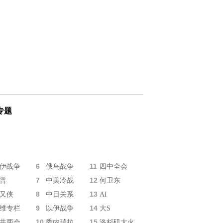
专题
6
11
伊战争
俄乌战争
四中全会
7
12
普
中美冷战
何卫东
8
13
又侠
中日关系
AI
9
14
维专栏
以伊战争
大S
10
15
共两会
委内瑞拉
洛杉矶大火