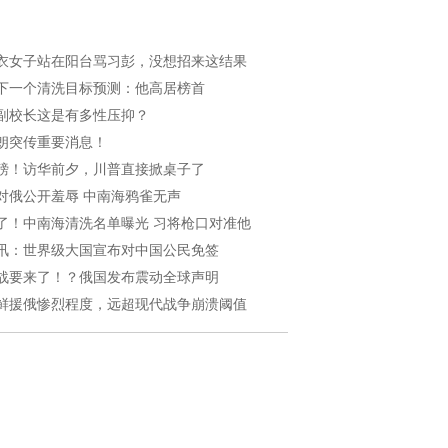
衣女子站在阳台骂习彭，没想招来这结果
下一个清洗目标预测：他高居榜首
副校长这是有多性压抑？
朗突传重要消息！
磅！访华前夕，川普直接掀桌子了
对俄公开羞辱 中南海鸦雀无声
了！中南海清洗名单曝光 习将枪口对准他
讯：世界级大国宣布对中国公民免签
战要来了！？俄国发布震动全球声明
鲜援俄惨烈程度，远超现代战争崩溃阈值