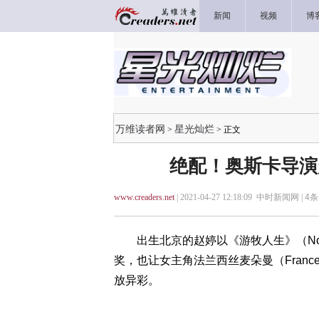
新闻
视频
博
万维读者网
星光灿烂
>
> 正文
绝配！奥斯卡导演
www.creaders.net
| 2021-04-27 12:18:09 中时新闻网 |
4
条
出生北京的赵婷以《游牧人生》（Noma
奖，也让女主角法兰西丝麦朵曼（Frances 
放异彩。