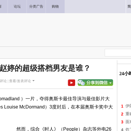
客
论坛
分类广告
购物
简
赵婷的超级搭档男友是谁？
24
评论 |
查看/发表评论
dland ）一片，夺得奥斯卡最佳导演与最佳影片大
1
伊
Louise McDormand）3度封后，在本届奥斯卡奖中大
2
重
3
面
然而，综合《时人》（People）杂志等外电26
4
炸