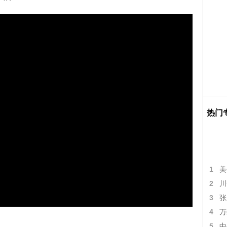
热门
1
美
2
川
3
张
4
万
5
中