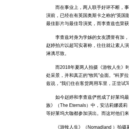
而在事业上，两人联手好评不断，事实
演前，已经在有英国奥斯卡之称的“英国影艺学院电影
最佳影片与最佳导演奖，而李查兹也荣获
李查兹对身为学姊的女友讚誉有加，他
赵婷拍片以超写实著称，往往就让素人演
淋漓尽致。
而2018年夏两人拍摄《游牧人生》时，就
处采景，并和真正的“牧民”会面。“科罗
兹说，“我们住在客货两用车里，正尝试
如今赵婷和李查兹俨然成了好莱坞最富
族》（The Eternals）中，安洁莉娜裘莉（A
等好莱坞大咖都参加演出。而这对他们来
《游牧人生》（Nomadland ）拍摄