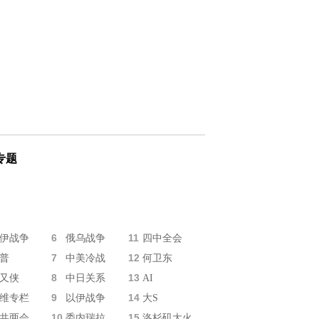
专题
6
11
伊战争
俄乌战争
四中全会
7
12
普
中美冷战
何卫东
8
13
又侠
中日关系
AI
9
14
维专栏
以伊战争
大S
10
15
共两会
委内瑞拉
洛杉矶大火