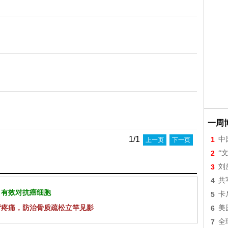
一周
1/1
1
中
上一页
下一页
2
“
3
刘
4
共
 有效对抗癌细胞
5
卡
背疼痛，防治骨质疏松立竿见影
6
美
7
全