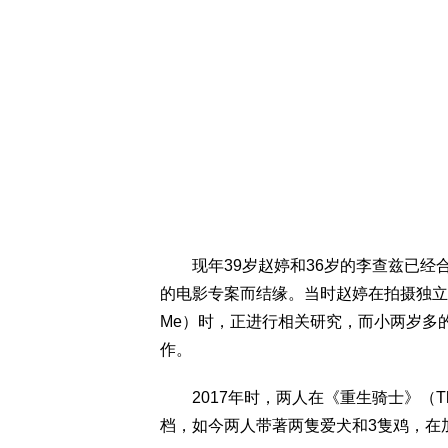
现年39岁赵婷和36岁的李查兹已经合
的电影专案而结缘。当时赵婷在拍摄独立製片《哥哥
Me）时，正进行相关研究，而小两岁多
作。
2017年时，两人在《重生骑士》（Th
档，如今两人带著两隻爱犬和3隻鸡，在加