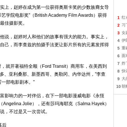
上，赵婷在成为第一位获得奥斯卡奖的少数族裔女导
奖”（British Academy Film Awards）获得
1
红
最佳摄影奖。
2
习
3
女
说，赵婷对人和他们的故事有强大的能力。事实上，
4
伊
自己，而李查兹的拍摄手法更让影片所有的元素发挥得
5
重
6
面
7
炸
开著福特全顺（Ford Transit）商用车，在美西到
8
快
拉多、亚利桑那、新墨西哥、奥勒冈、内华达州，”李查
9
大
写一部电影剧本。”
10
朝
影响力的一对伴侣，在下一部电影漫威电影《永恆
ngelina Jolie），还有莎玛海耶克（Salma Hayek）
说，不过是又一次尝试。
幕后