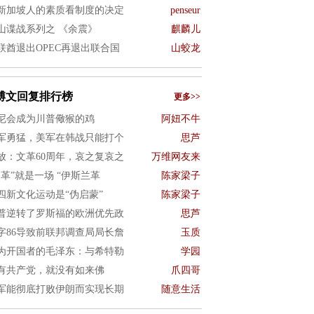
新加坡人的素质看制度的决定
penseur
山谍战系列之 《余震》
麒麟儿
联酋退出OPEC再退出联合国
山蛟龙
博文回复排行榜
更多>>
尼会成为川普儆猴的鸡
阿妞不牛
军勇猛，美军在韩战只能打个
思芦
放：文革60周年，哀之复哀之
万维网友来
文革”就是一场 “伊斯兰革
陈家梁子
四新文化运动是“伪启蒙”
陈家梁子
普逆转了罗斯福的欧洲优先政
思芦
字86导致前联邦调查局局长詹
玉质
为开国者的毛泽东：与希特勒
学园
有共产党，就没有如来佛
爪四哥
军能彻底打败伊朗而实现长期
随意生活