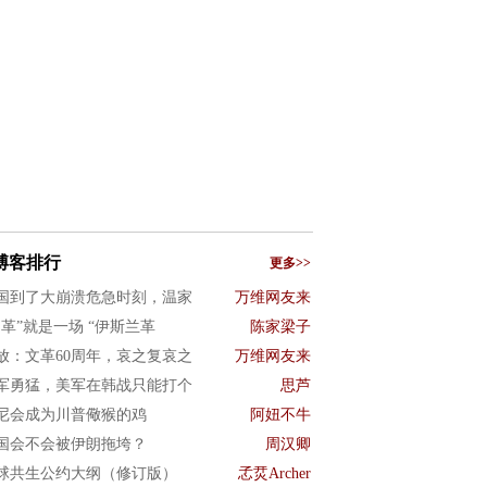
博客排行
更多>>
国到了大崩溃危急时刻，温家
万维网友来
文革”就是一场 “伊斯兰革
陈家梁子
放：文革60周年，哀之复哀之
万维网友来
军勇猛，美军在韩战只能打个
思芦
尼会成为川普儆猴的鸡
阿妞不牛
国会不会被伊朗拖垮？
周汉卿
球共生公约大纲（修订版）
孞烎Archer