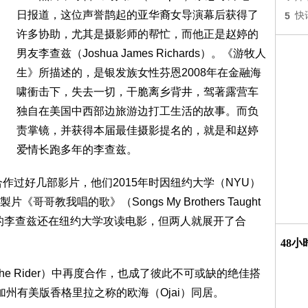
日报道，这位声誉鹊起的亚华裔女导演幕后获得了
5
快
许多协助，尤其是摄影师的帮忙，而他正是赵婷的
男友李查兹（Joshua James Richards）。《游牧人
生》所描述的，是银发族女性芬恩2008年在金融海
啸衝击下，失去一切，干脆离乡背井，驾著露营车
独自在美国中西部边旅游边打工生活的故事。而负
责掌镜，并获得本届最佳摄影提名的，就是和赵婷
爱情长跑多年的李查兹。
作过好几部影片，他们2015年时因纽约大学（NYU）
教我唱的歌》（Songs My Brothers Taught
的李查兹还在纽约大学攻读电影，但两人就展开了合
48
e Rider）中再度合作，也成了彼此不可或缺的绝佳搭
州有美版香格里拉之称的欧海（Ojai）同居。