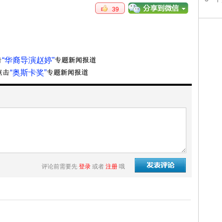
39
“华裔导演赵婷”
“奥斯卡奖”
评论前需要先
登录
或者
注册
哦