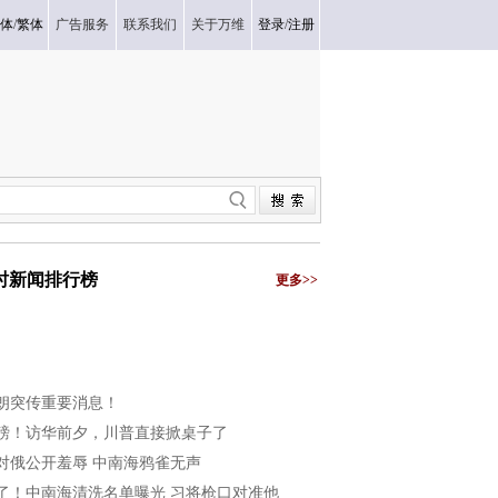
体
/
繁体
广告服务
联系我们
关于万维
登录
/
注册
小时新闻排行榜
更多>>
朗突传重要消息！
磅！访华前夕，川普直接掀桌子了
对俄公开羞辱 中南海鸦雀无声
了！中南海清洗名单曝光 习将枪口对准他