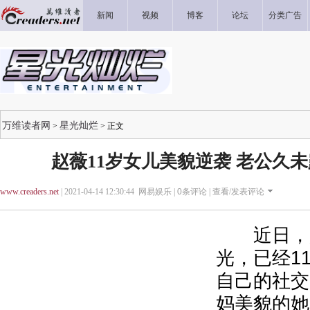
新闻
视频
博客
论坛
分类广告
万维读者网
星光灿烂
>
> 正文
赵薇11岁女儿美貌逆袭 老公久
www.creaders.net
| 2021-04-14 12:30:44 网易娱乐 |
0
条评论 |
查看/发表评论
近日，赵
光，已经1
自己的社交
妈美貌的她