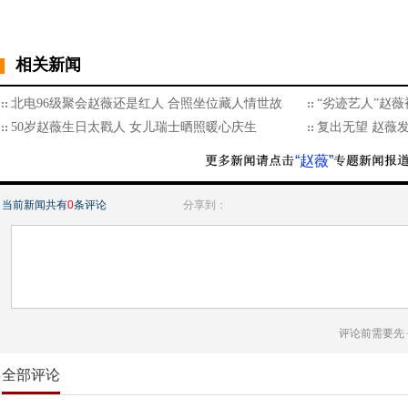
相关新闻
北电96级聚会赵薇还是红人 合照坐位藏人情世故
“劣迹艺人”赵薇
50岁赵薇生日太戳人 女儿瑞士晒照暖心庆生
复出无望 赵薇
“赵薇”
当前新闻共有
0
条评论
分享到：
评论前需要先
全部评论