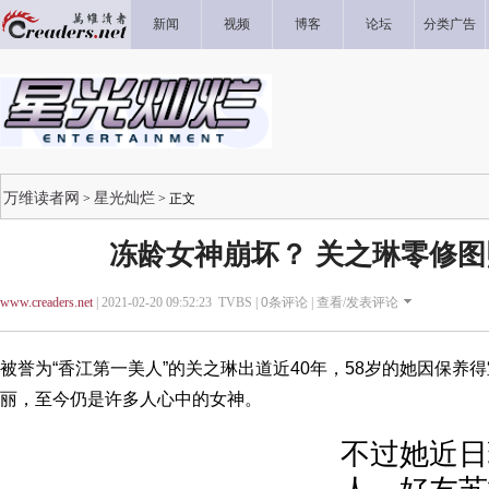
新闻
视频
博客
论坛
分类广告
万维读者网
星光灿烂
>
> 正文
冻龄女神崩坏？ 关之琳零修
www.creaders.net
| 2021-02-20 09:52:23 TVBS |
0
条评论 |
查看/发表评论
被誉为“香江第一美人”的关之琳出道近40年，58岁的她因保养
丽，至今仍是许多人心中的女神。
不过她近日