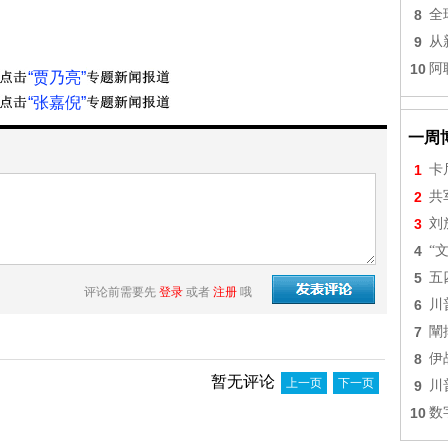
8
全
9
从
10
阿
“贾乃亮”
“张嘉倪”
一周
1
卡
2
共
3
刘
4
“
5
五
评论前需要先
登录
或者
注册
哦
6
川
7
闡
8
伊
暂无评论
上一页
下一页
9
川
10
数