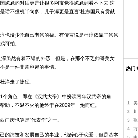
尴尬的对话更是让很多网友觉得尴尬到看不下去!这
是话不投机半句多，儿子淳更是直言“杜志国只有贡献
也没少托自己老爸的福。有传言说是杜淳依靠了爸爸
戏可拍。
杜淳虽然有着不错的外形，但是，在那个不乏帅哥美女
不是一件非常容易的事情。
热门
杜淳走了捷径。
个角色，即在《汉武大帝》中扮演青年汉武帝的角
1
美
帮助，不温不火的他终于在2009年一炮而红。
2
川
门庆也算是“代表作”之一。
3
张
4
万
的演技和发展自己的事业，他醉心于恋爱，但是基本
5
中