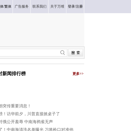
体
/
繁体
广告服务
联系我们
关于万维
登录
/
注册
小时新闻排行榜
更多>>
朗突传重要消息！
磅！访华前夕，川普直接掀桌子了
对俄公开羞辱 中南海鸦雀无声
了！中南海清洗名单曝光 习将枪口对准他