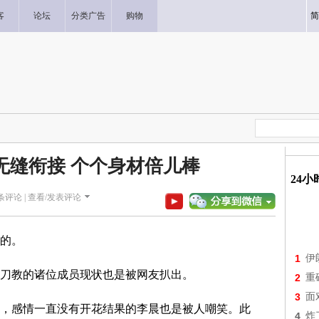
客
论坛
分类广告
购物
简
无缝衔接 个个身材倍儿棒
24
条评论 |
查看/发表评论
的。
1
伊
刀教的诸位成员现状也是被网友扒出。
2
重
3
面
感情一直没有开花结果的李晨也是被人嘲笑。此
4
炸