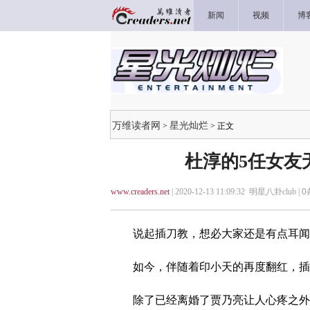
新闻
视频
博
万维读者网
星光灿烂
>
> 正文
杜淳的5任女友
www.creaders.net
| 2020-12-13 11:09:32 明星八卦club |
0
说起插刀教，想必大家还是有点耳闻
如今，伴随着印小天的再度翻红，插
除了已经离婚了贾乃亮让人心疼之外，