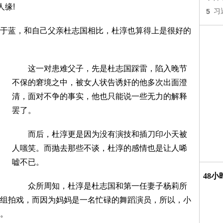
人缘!
5
习
蓝，和自己父亲杜志国相比，杜淳也算得上是很好的
这一对患难父子，先是杜志国踩雷，陷入晚节
不保的窘境之中，被女人状告诱奸的他多次出面澄
清，面对不争的事实，他也只能说一些无力的解释
罢了。
而后，杜淳更是因为没有演技和插刀印小天被
人嗤笑。而抛去那些不谈，杜淳的感情也是让人唏
嘘不已。
48
众所周知，杜淳是杜志国和第一任妻子杨莉所
组拍戏，而因为妈妈是一名忙碌的舞蹈演员，所以，小
。