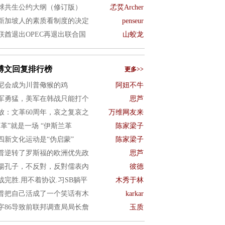
球共生公约大纲（修订版）
孞烎Archer
新加坡人的素质看制度的决定
penseur
联酋退出OPEC再退出联合国
山蛟龙
博文回复排行榜
更多>>
尼会成为川普儆猴的鸡
阿妞不牛
军勇猛，美军在韩战只能打个
思芦
放：文革60周年，哀之复哀之
万维网友来
文革”就是一场 “伊斯兰革
陈家梁子
四新文化运动是“伪启蒙”
陈家梁子
普逆转了罗斯福的欧洲优先政
思芦
揚孔子，不反對，反對儒表內
彼德
战完胜.用不着协议.习SB躺平
木秀于林
普把自己活成了一个笑话有木
karkar
字86导致前联邦调查局局长詹
玉质