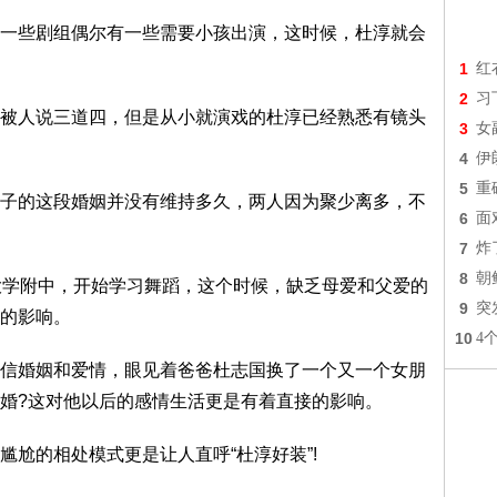
些剧组偶尔有一些需要小孩出演，这时候，杜淳就会
1
红
2
习
人说三道四，但是从小就演戏的杜淳已经熟悉有镜头
3
女
4
伊
5
重
的这段婚姻并没有维持多久，两人因为聚少离多，不
6
面
7
炸
8
朝
学附中，开始学习舞蹈，这个时候，缺乏母爱和父爱的
9
突
的影响。
10
4
婚姻和爱情，眼见着爸爸杜志国换了一个又一个女朋
婚?这对他以后的感情生活更是有着直接的影响。
的相处模式更是让人直呼“杜淳好装”!