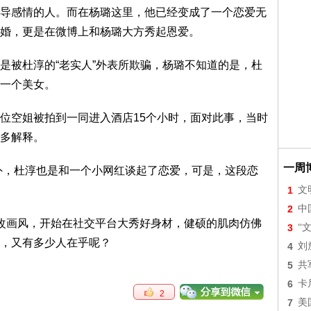
感情的人。而在杨璐这里，他已经变成了一个恋爱无
婚，更是在微博上和杨璐大方秀起恩爱。
被杜淳的“老实人”外表所欺骗，杨璐不知道的是，杜
一个美女。
空姐被拍到一同进入酒店15个小时，面对此事，当时
多解释。
一周
外，杜淳也是和一个小网红谈起了恋爱，可是，这段恋
1
文
2
中
画风，开始在社交平台大秀好身材，健硕的肌肉仿佛
3
“
，又有多少人在乎呢？
4
刘
5
共
6
卡
2
7
美