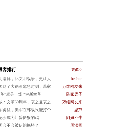
博客排行
更多>>
明溶解，比文明战争，更让人
hechun
国到了大崩溃危急时刻，温家
万维网友来
文革”就是一场 “伊斯兰革
陈家梁子
放：文革60周年，哀之复哀之
万维网友来
军勇猛，美军在韩战只能打个
思芦
尼会成为川普儆猴的鸡
阿妞不牛
国会不会被伊朗拖垮？
周汉卿