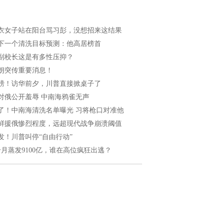
衣女子站在阳台骂习彭，没想招来这结果
下一个清洗目标预测：他高居榜首
副校长这是有多性压抑？
朗突传重要消息！
磅！访华前夕，川普直接掀桌子了
对俄公开羞辱 中南海鸦雀无声
了！中南海清洗名单曝光 习将枪口对准他
鲜援俄惨烈程度，远超现代战争崩溃阈值
发！川普叫停“自由行动”
个月蒸发9100亿，谁在高位疯狂出逃？