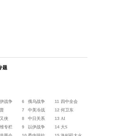
专题
6
11
伊战争
俄乌战争
四中全会
7
12
普
中美冷战
何卫东
8
13
又侠
中日关系
AI
9
14
维专栏
以伊战争
大S
10
15
共两会
委内瑞拉
洛杉矶大火