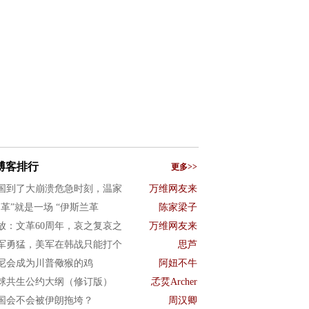
博客排行
更多>>
国到了大崩溃危急时刻，温家
万维网友来
文革”就是一场 “伊斯兰革
陈家梁子
放：文革60周年，哀之复哀之
万维网友来
军勇猛，美军在韩战只能打个
思芦
尼会成为川普儆猴的鸡
阿妞不牛
球共生公约大纲（修订版）
孞烎Archer
国会不会被伊朗拖垮？
周汉卿