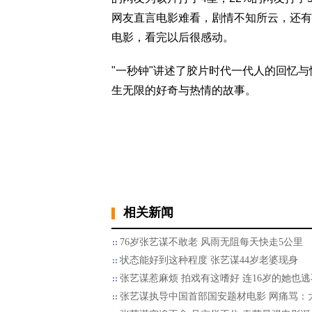
网友直言电影难看，剧情不知所云，还有
电影，看完以后很感动。
"一秒钟"讲述了胶片时代一代人的回忆
生无限的好奇与热情的故事。
相关新闻
76岁张艺谋不敢老 风雨无阻每天快走5公里
状态能好到这种程度 张艺谋44岁老婆现身
张艺谋惹麻烦 拍戏有这嗜好 连16岁的她也
张艺谋执导中国首部国安题材电影 网痛骂：