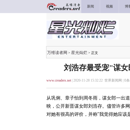
新闻
视频
博
万维读者网
星光灿烂
>
> 正文
刘浩存最受宠"谋女
www.creaders.net
| 2020-11-28 15:32:22 世界新闻网 |
0
条
从巩俐、章子怡到周冬雨，谋女郎一出道
映，公开新晋谋女郎刘浩存。儘管许多网
对她有很高的评价，并称"我觉得她应该