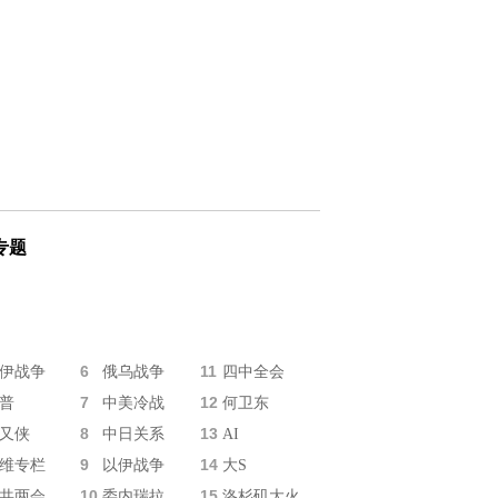
专题
6
11
伊战争
俄乌战争
四中全会
7
12
普
中美冷战
何卫东
8
13
又侠
中日关系
AI
9
14
维专栏
以伊战争
大S
10
15
共两会
委内瑞拉
洛杉矶大火