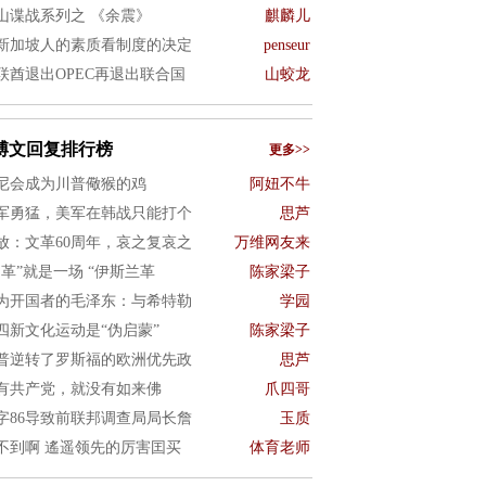
山谍战系列之 《余震》
麒麟儿
新加坡人的素质看制度的决定
penseur
联酋退出OPEC再退出联合国
山蛟龙
博文回复排行榜
更多>>
尼会成为川普儆猴的鸡
阿妞不牛
军勇猛，美军在韩战只能打个
思芦
放：文革60周年，哀之复哀之
万维网友来
文革”就是一场 “伊斯兰革
陈家梁子
为开国者的毛泽东：与希特勒
学园
四新文化运动是“伪启蒙”
陈家梁子
普逆转了罗斯福的欧洲优先政
思芦
有共产党，就没有如来佛
爪四哥
字86导致前联邦调查局局长詹
玉质
不到啊 遙遥领先的厉害囯买
体育老师