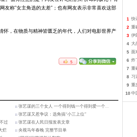
网友称"女主角选的太差"；也有网友表示非常喜欢这部
1
快
2
重
与情怀，在物质与精神皆匮乏的年代，人们对电影世界产
3
伊
4
大
5
面
6
炸
5
7
重
8
习
9
重
10
中
张艺谋的三个女人 一个得到钱一个得到爱一个...
张艺谋又惹争议：选角搞“小三上位”
逃不过
张艺谋在人民日报发表文章
大烂
央视马年春晚 完整节目单