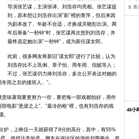
导演张艺谋，主演张译、刘浩存均亮相。张艺谋提
5
重
到，原本想让刘浩存出演"影"裡的青萍，但后来因
为剧本改了、年龄不合适，才换成关晓彤出演。两
年后筹备"一秒钟"时，张艺谋再次想到刘浩存，并
最终选定她出演"一秒钟"，成为新任谋女郎。
此前，很多网友将新旧"谋女郎"进行了比较，认为
刘浩存比不上巩俐、章子怡、周冬雨、倪妮等人；
不过，张艺谋仍力捧刘浩存，多次公开表达对她的
周冬雨之后的接班人。"。
就意味著我要更努力一些，要把每一部戏都拍好，用作
部电影"悬崖之上"、"最冷的枪"裡，也有刘浩存的戏
48
遇。
出炉，上映仅一天就获得了8分的高分，其中，有55%
了5星。值得注意的是，网友在评论区的评价却两极化，有