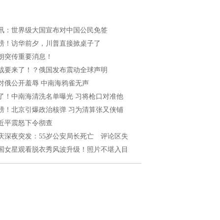
讯：世界级大国宣布对中国公民免签
磅！访华前夕，川普直接掀桌子了
朗突传重要消息！
战要来了！？俄国发布震动全球声明
对俄公开羞辱 中南海鸦雀无声
了！中南海清洗名单曝光 习将枪口对准他
磅！北京引爆政治核弹 习为清算张又侠铺
近平震怒下令彻查
庆深夜突发：55岁公安局长死亡 评论区失
国女星观看脱衣秀风波升级！照片不堪入目