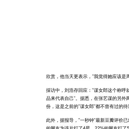
欣赏，他当天更表示，"我觉得她应该是
採访中，刘浩存回应："谋女郎这个称呼
品来代表自己"。据悉，在张艺谋的另外两
份，这是之前的"谋女郎"都不曾有过的待
此外，据报导，"一秒钟"最新豆瓣评价已
的网友为该片打了4星，22%的网友打