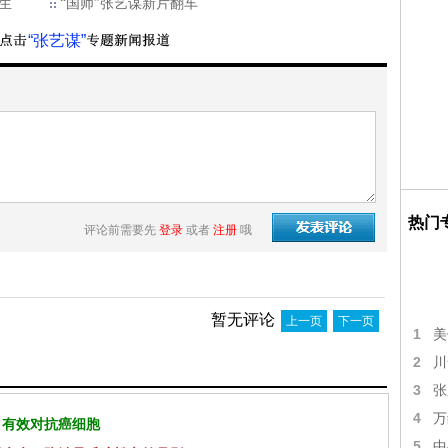
生
“国师”张艺谋新片翻车
“张艺谋”
热门
评论前需要先
登录
或者
注册
哦
暂无评论
上一页
下一页
1
美
2
川
3
张
4
万
 有效对抗癌细胞
5
中