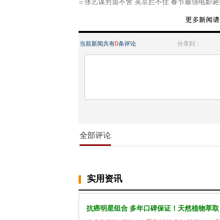
张艺谋穷追不舍 吴京拦不住 春节最强电影诞
当前新闻共有
0
条评论
分享到：
全部评论
实用资讯
抗癌明星组合 多年口碑保证！天然植物萃取