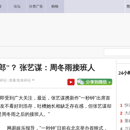
客
论坛
分类广告
购物
简
郎"？ 张艺谋：周冬雨接班人
24
评论 |
查看/发表评论
即受到广大关注，最近，张艺谋携新作"一秒钟"出席首
1
快
友不看好刘浩存，吐槽她长相缺乏存在感，但张艺谋却
2
大
是周冬雨之后的接班人。"
3
重
网易娱乐报导，"一秒钟"日前在北京举办首映式，
4
习