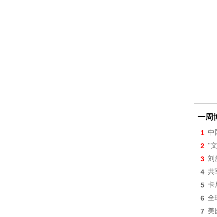
一周
1
中
2
“
3
刘
4
共
5
卡
6
全
7
美