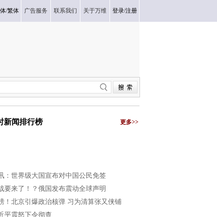
体
/
繁体
广告服务
联系我们
关于万维
登录
/
注册
小时新闻排行榜
更多>>
讯：世界级大国宣布对中国公民免签
战要来了！？俄国发布震动全球声明
磅！北京引爆政治核弹 习为清算张又侠铺
近平震怒下令彻查