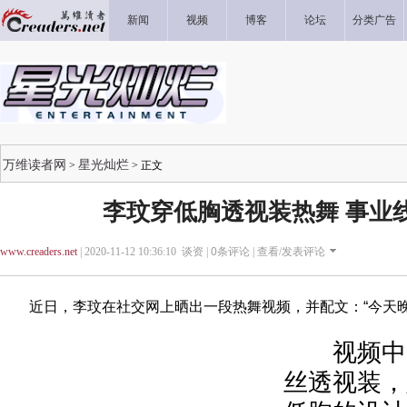
新闻
视频
博客
论坛
分类广告
万维读者网
星光灿烂
>
> 正文
李玟穿低胸透视装热舞 事业
www.creaders.net
| 2020-11-12 10:36:10 谈资 |
0
条评论 |
查看/发表评论
近日，李玟在社交网上晒出一段热舞视频，并配文：“今天晚上我是P
视频中，
丝透视装，