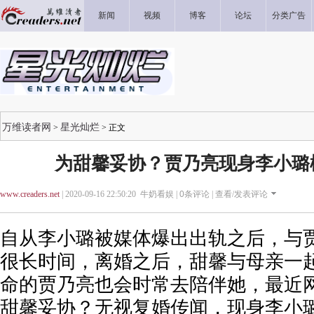
新闻
视频
博客
论坛
分类广告
万维读者网
星光灿烂
>
> 正文
为甜馨妥协？贾乃亮现身李小璐
www.creaders.net
| 2020-09-16 22:50:20 牛奶看娱 |
0
条评论 |
查看/发表评论
自从李小璐被媒体爆出出轨之后，与
很长时间，离婚之后，甜馨与母亲一
命的贾乃亮也会时常去陪伴她，最近
甜馨妥协？无视复婚传闻，现身李小