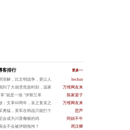
博客排行
更多>>
明溶解，比文明战争，更让人
hechun
国到了大崩溃危急时刻，温家
万维网友来
文革”就是一场 “伊斯兰革
陈家梁子
放：文革60周年，哀之复哀之
万维网友来
军勇猛，美军在韩战只能打个
思芦
尼会成为川普儆猴的鸡
阿妞不牛
国会不会被伊朗拖垮？
周汉卿