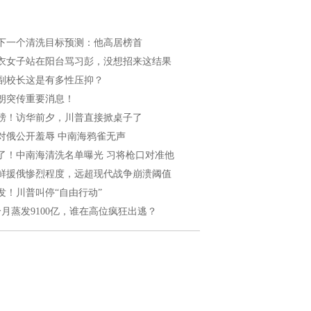
下一个清洗目标预测：他高居榜首
衣女子站在阳台骂习彭，没想招来这结果
副校长这是有多性压抑？
朗突传重要消息！
磅！访华前夕，川普直接掀桌子了
对俄公开羞辱 中南海鸦雀无声
了！中南海清洗名单曝光 习将枪口对准他
鲜援俄惨烈程度，远超现代战争崩溃阈值
发！川普叫停“自由行动”
个月蒸发9100亿，谁在高位疯狂出逃？