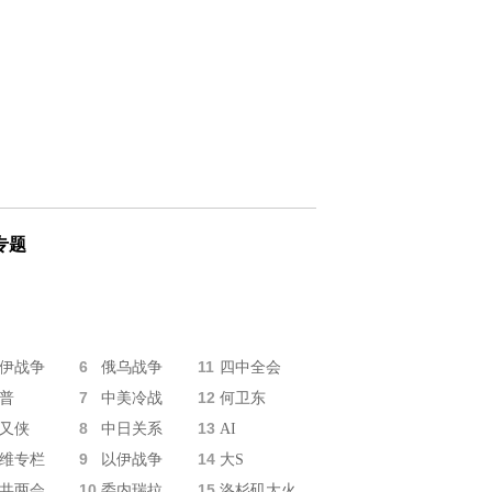
专题
6
11
伊战争
俄乌战争
四中全会
7
12
普
中美冷战
何卫东
8
13
又侠
中日关系
AI
9
14
维专栏
以伊战争
大S
10
15
共两会
委内瑞拉
洛杉矶大火