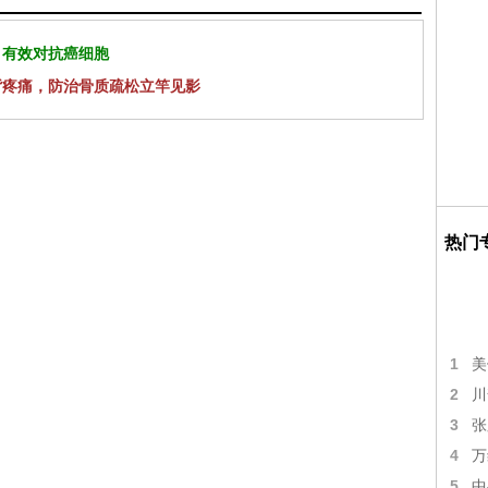
 有效对抗癌细胞
背疼痛，防治骨质疏松立竿见影
热门
1
美
2
川
3
张
4
万
5
中