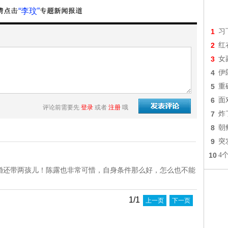
“李玟”
1
习
2
红
3
女
4
伊
5
重
6
面
评论前需要先
登录
或者
注册
哦
7
炸
8
朝
9
突
10
4
婚还带两孩儿！陈露也非常可惜，自身条件那么好，怎么也不能
1/1
上一页
下一页