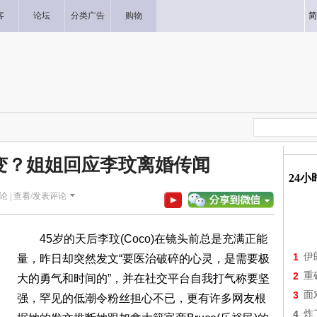
客
论坛
分类广告
购物
简
变？姐姐回应李玟离婚传闻
24
论 |
查看/发表评论
45岁的天后李玟(Coco)在镜头前总是充满正能
1
伊
量，昨日却突然发文“要医治破碎的心灵，是需要极
2
重
大的勇气和时间的”，并在社交平台自我打气称要坚
3
面
强，罕见的低潮令粉丝担心不已，更有许多网友根
4
炸