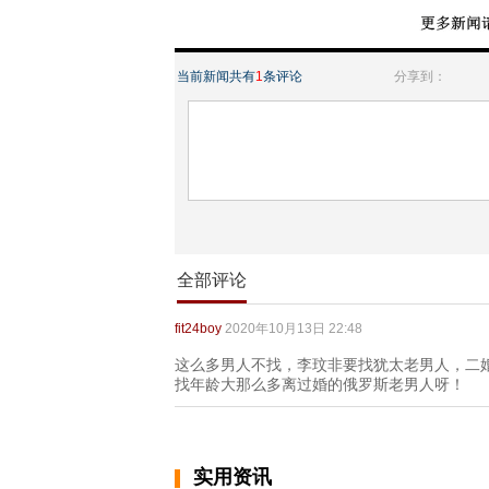
当前新闻共有
1
条评论
分享到：
全部评论
fit24boy
2020年10月13日 22:48
这么多男人不找，李玟非要找犹太老男人，二
找年龄大那么多离过婚的俄罗斯老男人呀！
实用资讯