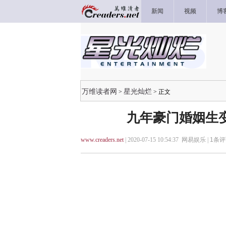
新闻
视频
博
万维读者网
星光灿烂
>
> 正文
九年豪门婚姻生
www.creaders.net
| 2020-07-15 10:54:37 网易娱乐 |
1
条评