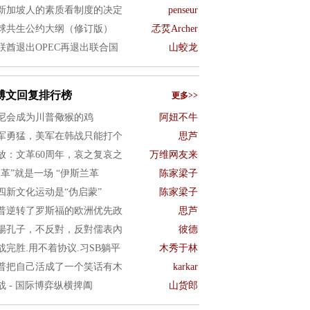
新加坡人的素质看制度的决定
penseur
球共生公约大纲（修订版）
孞烎Archer
联酋退出OPEC再退出联合国
山蛟龙
博文回复排行榜
更多>>
尼会成为川普儆猴的鸡
阿妞不牛
军勇猛，美军在韩战只能打个
思芦
放：文革60周年，哀之复哀之
万维网友来
文革”就是一场 “伊斯兰革
陈家梁子
四新文化运动是“伪启蒙”
陈家梁子
普逆转了罗斯福的欧洲优先政
思芦
揚孔子，不反對，反對儒表內
彼德
战完胜.用不着协议.习SB躺平
木秀于林
普把自己活成了一个笑话有木
karkar
战 - 国际博弈纵横捭阖
山货郎