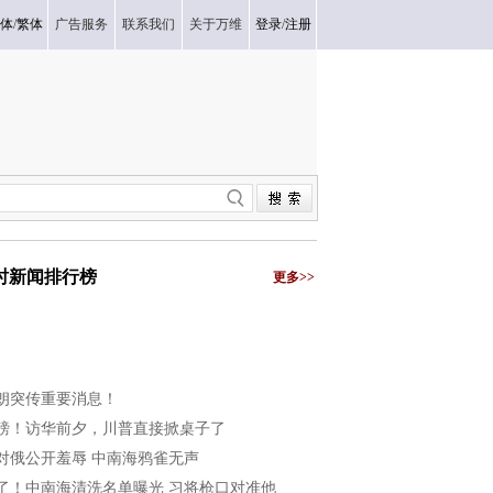
体
/
繁体
广告服务
联系我们
关于万维
登录
/
注册
小时新闻排行榜
更多>>
朗突传重要消息！
磅！访华前夕，川普直接掀桌子了
对俄公开羞辱 中南海鸦雀无声
了！中南海清洗名单曝光 习将枪口对准他