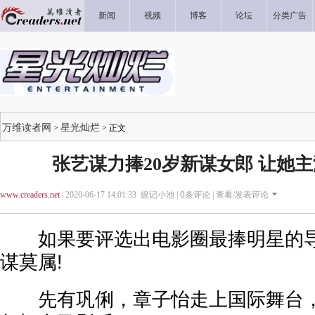
新闻
视频
博客
论坛
分类广告
万维读者网
星光灿烂
>
> 正文
张艺谋力捧20岁新谋女郎 让她
www.creaders.net
| 2020-06-17 14:01:33 娱记小池 |
0
条评论 |
查看/发表评论
如果要评选出电影圈最捧明星的导
谋莫属!
先有巩俐，章子怡走上国际舞台，