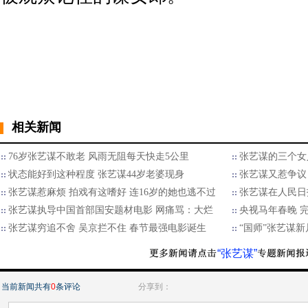
相关新闻
76岁张艺谋不敢老 风雨无阻每天快走5公里
张艺谋的三个女人
状态能好到这种程度 张艺谋44岁老婆现身
张艺谋又惹争议
张艺谋惹麻烦 拍戏有这嗜好 连16岁的她也逃不过
张艺谋在人民日
张艺谋执导中国首部国安题材电影 网痛骂：大烂
央视马年春晚 
张艺谋穷追不舍 吴京拦不住 春节最强电影诞生
“国师”张艺谋
“张艺谋”
当前新闻共有
0
条评论
分享到：