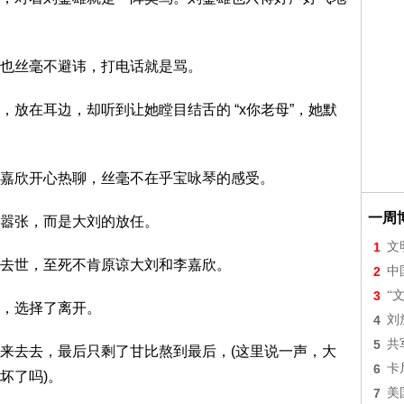
也丝毫不避讳，打电话就是骂。
在耳边，却听到让她瞠目结舌的 “x你老母”，她默
欣开心热聊，丝毫不在乎宝咏琴的感受。
一周
嚣张，而是大刘的放任。
1
文
去世，至死不肯原谅大刘和李嘉欣。
2
中
3
“
，选择了离开。
4
刘
5
共
去去，最后只剩了甘比熬到最后，(这里说一声，大
6
卡
坏了吗)。
7
美