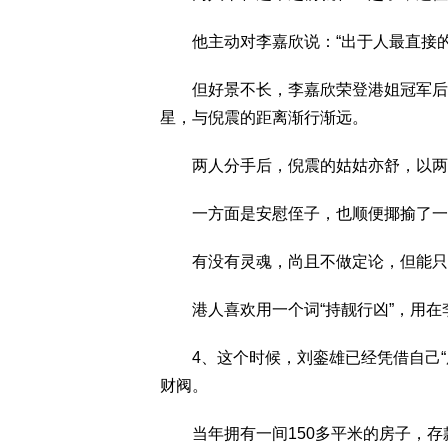
他主动对李嘉欣说：“出于人最直接的
但好景不长，李嘉欣荣登港姐冠军后，
星，与倪震的距离渐行渐远。
两人分手后，倪震的姑姑亦舒，以两人
一方面是安慰侄子，也顺便揶揄了一把
有没有灵魂，尚且不做定论，但能只
港人喜欢用一个词“持靓行凶”，用在
4、这个时候，刘銮雄已经凭借自己“
财阀。
当年拥有一间150多平米的房子，存款