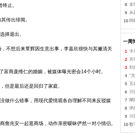
8
全
曾终止。
9
从
与其传出绯闻。
10
阿
选择退出。
一周
婚，不想后来覃辉因生意出事，李嘉欣很快与其撇清关
1
卡
2
共
3
刘
了富商庞维仁的婚姻，被媒体曝光密会14个小时。
4
“
5
五
，但是最后还是回归了家庭。
6
川
7
闡
做什么错事，用现代爱情观各自理解不同来反驳媒
8
伊
9
川
詹兆安一起逛商场，动作亲密暧昧俨然一对小情侣。
10
数