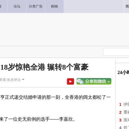
客
论坛
分类广告
购物
简
18岁惊艳全港 辗转8个富豪
24
查看/发表评论
许晋亨正式递交结婚申请的那一刻，全香港的阔太都松了一
1
伊
2
重
来了一位史无前例的选手——李嘉欣。
3
面
4
炸