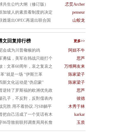
球共生公约大纲（修订版）
孞烎Archer
新加坡人的素质看制度的决定
penseur
联酋退出OPEC再退出联合国
山蛟龙
博文回复排行榜
更多>>
尼会成为川普儆猴的鸡
阿妞不牛
军勇猛，美军在韩战只能打个
思芦
放：文革60周年，哀之复哀之
万维网友来
文革”就是一场 “伊斯兰革
陈家梁子
四新文化运动是“伪启蒙”
陈家梁子
普逆转了罗斯福的欧洲优先政
思芦
揚孔子，不反對，反對儒表內
彼德
战完胜.用不着协议.习SB躺平
木秀于林
普把自己活成了一个笑话有木
karkar
字86导致前联邦调查局局长詹
玉质