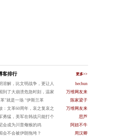
博客排行
更多>>
明溶解，比文明战争，更让人
hechun
国到了大崩溃危急时刻，温家
万维网友来
文革”就是一场 “伊斯兰革
陈家梁子
放：文革60周年，哀之复哀之
万维网友来
军勇猛，美军在韩战只能打个
思芦
尼会成为川普儆猴的鸡
阿妞不牛
国会不会被伊朗拖垮？
周汉卿