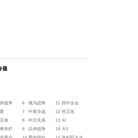
专题
6
11
伊战争
俄乌战争
四中全会
7
12
普
中美冷战
何卫东
8
13
又侠
中日关系
AI
9
14
维专栏
以伊战争
大S
10
15
共两会
委内瑞拉
洛杉矶大火