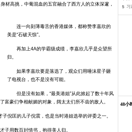
身材高挑，中葡混血的五官融合了西方人的立体深邃，
5
习
连一向刻薄毒舌的香港媒体，都称赞李嘉欣的
美是“石破天惊”。
再加上4A的学霸级成绩，李嘉欣几乎是众望所
归。
如果李嘉欣要是落选了，观众们用唾沫星子砸
了电视台，也不是没有可能。
但是没有如果，“最美港姐”从此掀起了数十年风
了富豪们争相献媚的对象，阔太太们所不齿的敌人。
48
子倪匡的儿子倪震，也是当时港姐选举的评委之一。
才子用数百封情书，抱得美人归。