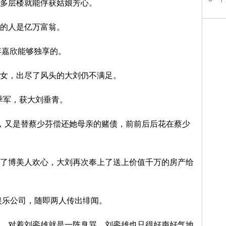
多层楼就能俘获姑娘芳心。
的人是亿万富翁。
李嘉欣能够独享的。
女，出尽了风头的大刘仍不满足。
季军，获大刘垂青。
又是替蔡少芬偿还她母亲的赌债，前前后后花在蔡少
博美人欢心，大刘再次奉上了送上价值千万的房产给
娱乐公司，随即两人传出绯闻。
对着刘銮雄就是一阵臭骂。刘銮雄也只得好声好气地