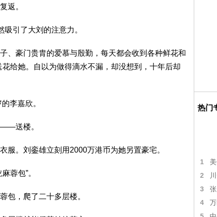
复返。
然吸引了大刘的注意力。
、豪门贵胄的爱慕与殷勤，每天都会收到各种鲜花和
送花给她。自以为做得滴水不漏，却没想到，十年后却
岁的李嘉欣。
热门
——送楼。
服。刘銮雄立刻用2000万港币为她另置豪宅。
1
美
麻蓉包”。
2
川
3
张
蓉包，爬了二十多层楼。
4
万
5
中