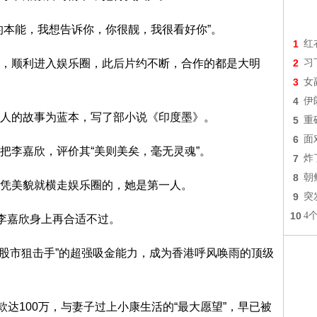
本能，我想告诉你，你很靓，我很看好你”。
1
红
顺利进入娱乐圈，此后片约不断，合作的都是大明
2
习
3
女
4
伊
的故事为蓝本，写了部小说《印度墨》。
5
重
6
面
李嘉欣，评价其“美则美矣，毫无灵魂”。
7
炸
8
朝
凭美貌就横走娱乐圈的，她是第一人。
9
突
10
4
李嘉欣身上再合适不过。
股市狙击手”的超强吸金能力，成为香港呼风唤雨的顶级
达100万，与妻子过上小康生活的“最大愿望”，早已被