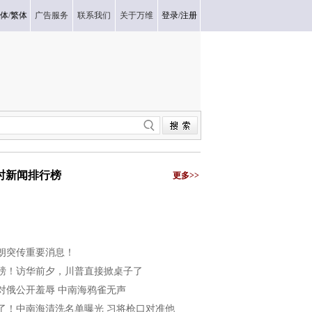
体
/
繁体
广告服务
联系我们
关于万维
登录
/
注册
小时新闻排行榜
更多>>
朗突传重要消息！
磅！访华前夕，川普直接掀桌子了
对俄公开羞辱 中南海鸦雀无声
了！中南海清洗名单曝光 习将枪口对准他