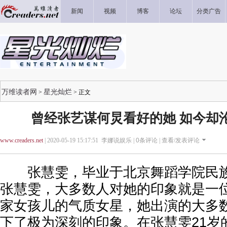
新闻
视频
博客
论坛
分类广告
万维读者网
星光灿烂
>
> 正文
曾经张艺谋何炅看好的她 如今却
www.creaders.net
| 2020-05-19 15:17:51 李娜说娱乐 |
0
条评论 |
查看/发表评论
张慧雯，毕业于北京舞蹈学院民族
张慧雯，大多数人对她的印象就是一
家女孩儿的气质女星，她出演的大多
下了极为深刻的印象。在张慧雯21岁