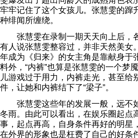
雯爆发出了超出同龄人的成熟角色表
牢牢记住了这个女孩儿。张慧雯的蹿
种绯闻所缠绕。
张慧雯在录制一期天天向上后，各
有人说张慧雯整容过，并非天然美女
年成为《归来》的女主角是靠献身于
料外，“内裤”也算是张慧雯的一个梦
儿游戏过于用力，内裤走光，甚至给
件，让她和内裤结下了“梁子”。
张慧雯这些年的发展一般，远不如同
冬雨。由此可以看出，在娱乐圈起点
事，起点再高，自身条件再好的明星
在外界的形象也是枉费了自己的好条