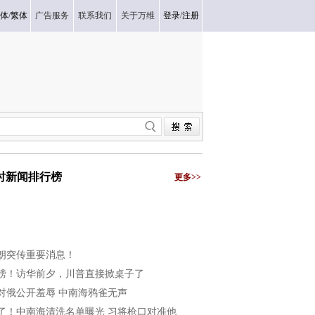
体
/
繁体
广告服务
联系我们
关于万维
登录
/
注册
小时新闻排行榜
更多>>
朗突传重要消息！
磅！访华前夕，川普直接掀桌子了
对俄公开羞辱 中南海鸦雀无声
了！中南海清洗名单曝光 习将枪口对准他