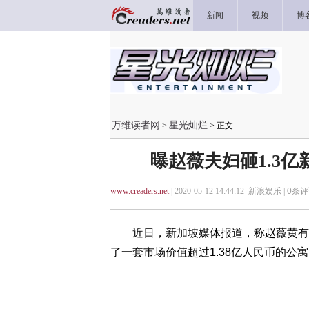
新闻
视频
博
万维读者网
星光灿烂
>
> 正文
曝赵薇夫妇砸1.3
www.creaders.net
| 2020-05-12 14:44:12 新浪娱乐 |
0
条评
近日，新加坡媒体报道，称赵薇黄有龙夫妇
了一套市场价值超过1.38亿人民币的公