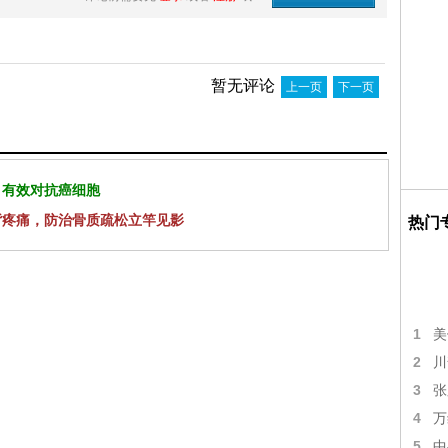
暂无评论
上一页
下一页
 有效对抗癌细胞
背疼痛，防治骨质疏松立竿见影
热门
1
美
2
川
3
张
4
万
5
中