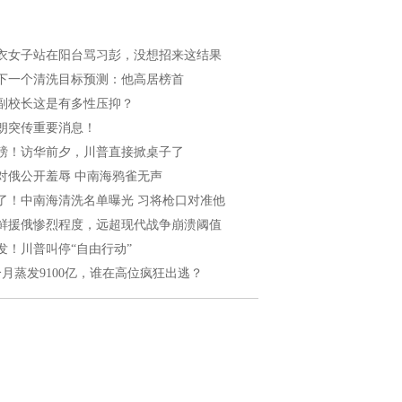
衣女子站在阳台骂习彭，没想招来这结果
下一个清洗目标预测：他高居榜首
副校长这是有多性压抑？
朗突传重要消息！
磅！访华前夕，川普直接掀桌子了
对俄公开羞辱 中南海鸦雀无声
了！中南海清洗名单曝光 习将枪口对准他
鲜援俄惨烈程度，远超现代战争崩溃阈值
发！川普叫停“自由行动”
个月蒸发9100亿，谁在高位疯狂出逃？