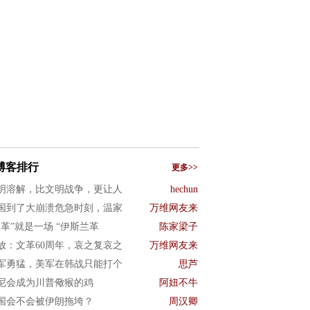
博客排行
更多>>
明溶解，比文明战争，更让人
hechun
国到了大崩溃危急时刻，温家
万维网友来
文革”就是一场 “伊斯兰革
陈家梁子
放：文革60周年，哀之复哀之
万维网友来
军勇猛，美军在韩战只能打个
思芦
尼会成为川普儆猴的鸡
阿妞不牛
国会不会被伊朗拖垮？
周汉卿