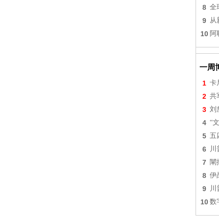
8
全
9
从
10
阿
一周
1
卡
2
共
3
刘
4
“
5
五
6
川
7
闡
8
伊
9
川
10
数