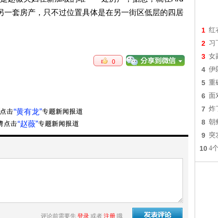
还拥有另一套房产，只不过位置具体是在另一街区低层的四居
1
红
2
习
3
女
0
4
伊
5
重
6
面
7
炸
“黄有龙”
8
朝
“赵薇”
9
突
10
4
评论前需要先
登录
或者
注册
哦