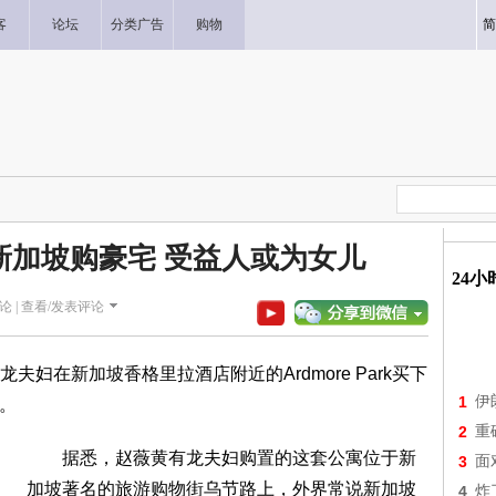
客
论坛
分类广告
购物
简
亿新加坡购豪宅 受益人或为女儿
24
论 |
查看/发表评论
在新加坡香格里拉酒店附近的Ardmore Park买下
1
伊
寓。
2
重
据悉，赵薇黄有龙夫妇购置的这套公寓位于新
3
面
加坡著名的旅游购物街乌节路上，外界常说新加坡
4
炸