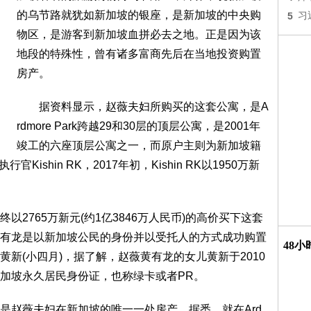
的乌节路就犹如新加坡的银座，是新加坡的中央购
5
习
物区，是游客到新加坡血拼必去之地。正是因为该
地段的特殊性，曾有诸多富商先后在当地投资购置
房产。
据资料显示，赵薇夫妇所购买的这套公寓，是A
rdmore Park跨越29和30层的顶层公寓，是2001年
竣工的六座顶层公寓之一，而原户主则为新加坡籍
官Kishin RK，2017年初，Kishin RK以1950万新
765万新元(约1亿3846万人民币)的高价买下这套
有龙是以新加坡公民的身份并以受托人的方式成功购置
48
新(小四月)，据了解，赵薇黄有龙的女儿黄新于2010
加坡永久居民身份证，也称绿卡或者PR。
赵薇夫妇在新加坡的唯一一处房产，据悉，就在Ard