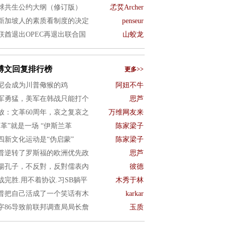
球共生公约大纲（修订版）
孞烎Archer
新加坡人的素质看制度的决定
penseur
联酋退出OPEC再退出联合国
山蛟龙
博文回复排行榜
更多>>
尼会成为川普儆猴的鸡
阿妞不牛
军勇猛，美军在韩战只能打个
思芦
放：文革60周年，哀之复哀之
万维网友来
文革”就是一场 “伊斯兰革
陈家梁子
四新文化运动是“伪启蒙”
陈家梁子
普逆转了罗斯福的欧洲优先政
思芦
揚孔子，不反對，反對儒表內
彼德
战完胜.用不着协议.习SB躺平
木秀于林
普把自己活成了一个笑话有木
karkar
字86导致前联邦调查局局长詹
玉质