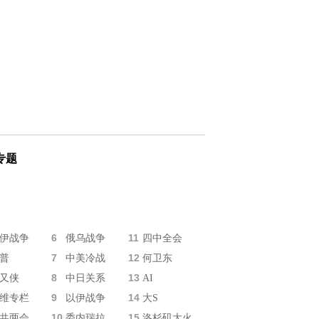
专题
6
11
伊战争
俄乌战争
四中全会
7
12
普
中美冷战
何卫东
8
13
又侠
中日关系
AI
9
14
维专栏
以伊战争
大S
10
15
共两会
委内瑞拉
洛杉矶大火