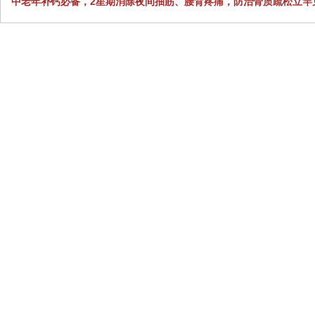
中老年补钙必备，2星期消除夜间抽筋、腰背疼痛，防治骨质疏松立竿