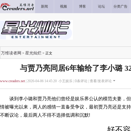
新闻
视频
博客
论坛
分类广告
万维读者网
星光灿烂
>
> 正文
与贾乃亮同居6年输给了李小璐 3
www.creaders.net
| 2020-04-06 14:45:20 小王娱乐 |
0
条评论 |
查看/发表评论
谈到李小璐和贾乃亮他们曾经是娱乐界公认的模范夫妻，但
情被曝光以来，两人的感情一直备受争议，最初贾乃亮还是支持
不断议论，最后两人不得不选择低调和沉默!
好不容易