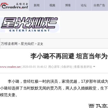
新闻
视频
博客
论坛
分类广告
万维读者网
星光灿烂
>
> 正文
李小璐不再回避 坦言当年
www.creaders.net
| 2020-03-01 16:46:12 用心讲车 |
0
条评论 |
查看/发表评论
李小璐，曾经红极一时的演员，家境优越，17岁那年就成为
小璐却选择了当时默默无闻的贾乃亮，两人步入婚姻殿堂，生下
模范夫妻。
贾乃亮是