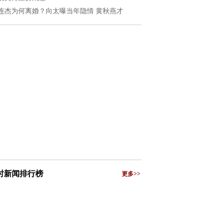
连杰为何离婚？向太曝当年隐情 黄秋燕才
小时新闻排行榜
更多>>