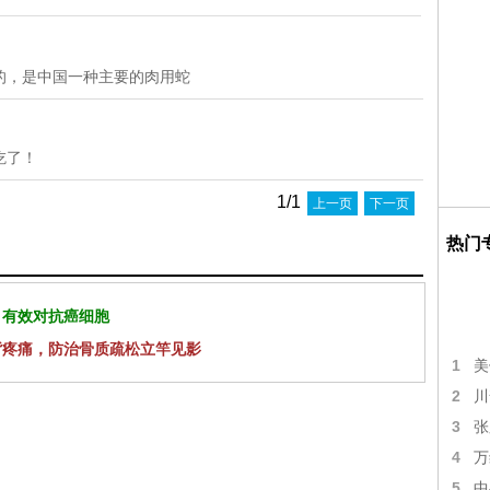
的，是中国一种主要的肉用蛇
吃了！
1/1
上一页
下一页
热门
 有效对抗癌细胞
背疼痛，防治骨质疏松立竿见影
1
美
2
川
3
张
4
万
5
中