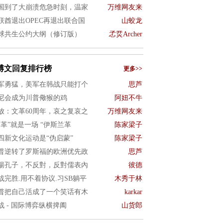
国到了大崩溃危急时刻，温家
万维网友来
联酋退出OPEC再退出联合国
山蛟龙
球共生公约大纲（修订版）
孞烎Archer
博文回复排行榜
更多>>
军勇猛，美军在韩战只能打个
思芦
尼会成为川普儆猴的鸡
阿妞不牛
放：文革60周年，哀之复哀之
万维网友来
文革”就是一场 “伊斯兰革
陈家梁子
四新文化运动是“伪启蒙”
陈家梁子
普逆转了罗斯福的欧洲优先政
思芦
揚孔子，不反對，反對儒表內
彼德
战完胜.用不着协议.习SB躺平
木秀于林
普把自己活成了一个笑话有木
karkar
战 - 国际博弈纵横捭阖
山货郎