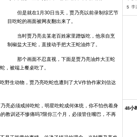
5
李
但是就在1月30日当天，贾乃亮以前录制综艺节
目吃蛇的画面被网友翻出来了。
当时贾乃亮去某老百姓家里蹭饭吃，他亲自烹
制椒盐大王蛇，直接动手把大王蛇油炸了。
那个画面不忍直视，下面是贾乃亮油炸大王蛇
蛇，被端上餐桌吃了。
野生动物，贾乃亮吃蛇也遭到了大V作协作家刘信达
乃亮必须戒掉吃蛇，明星吃蛇成何体统，你不怕伤着身
48
场的教训还不惨痛吗?限你三个月，必须管住嘴巴，不再