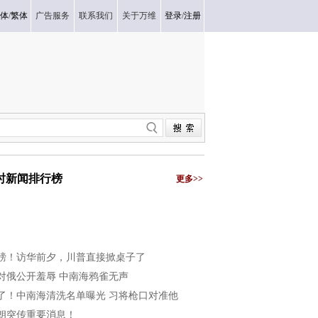
体
/
繁体
广告服务
联系我们
关于万维
登录
/
注册
小时新闻排行榜
更多>>
磅！访华前夕，川普直接掀桌子了
对俄公开羞辱 中南海鸦雀无声
了！中南海清洗名单曝光 习将枪口对准他
朗突传重要消息！