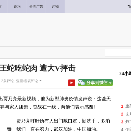
客
论坛
分类广告
购物
简
王蛇吃蛇肉 遭大V抨击
24
|
2
条评论 |
查看/发表评论
出贾乃亮最新视频，他为新型肺炎疫情发声说：这些天
1
重
弃与家人团聚，奋战在一线，向他们表示感谢!
2
面
贾乃亮呼吁所有人出门戴口罩，勤洗手，多消
3
炸
毒，我们一直在努力，武汉加油，中国加油。
4
伊