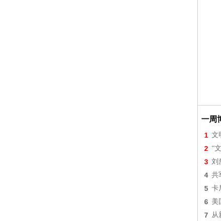
一周
1
文
2
“
3
刘
4
共
5
卡
6
美
7
从