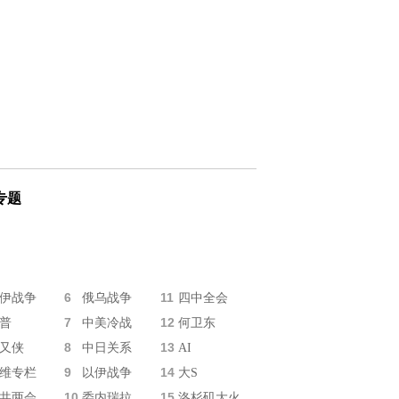
专题
6
11
伊战争
俄乌战争
四中全会
7
12
普
中美冷战
何卫东
8
13
又侠
中日关系
AI
9
14
维专栏
以伊战争
大S
10
15
共两会
委内瑞拉
洛杉矶大火