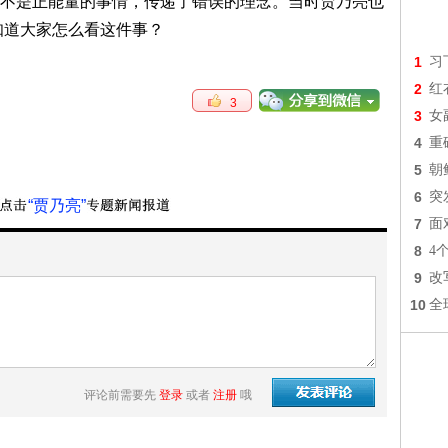
是正能量的事情，传递了错误的理念。当时贾乃亮也
知道大家怎么看这件事？
1
习
2
红
3
3
女
4
重
5
朝
6
突
“贾乃亮”
7
面
8
4
9
改
10
全
评论前需要先
登录
或者
注册
哦