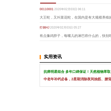
00110001
2020年02月03日 06:11
大王蛇，又叫菜花蛇，在国内是有大规模养殖
打倒HJ
2020年02月03日 05:27
有点像鸡脖子，每嘴儿的淋巴癌什么的，快别
实用资讯
抗癌明星组合 多年口碑保证！天然植物萃取
中老年补钙必备，2星期消除夜间抽筋、腰