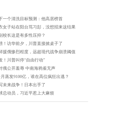
下一个清洗目标预测：他高居榜首
衣女子站在阳台骂习彭，没想招来这结果
副校长这是有多性压抑？
磅！访华前夕，川普直接掀桌子了
鲜援俄惨烈程度，远超现代战争崩溃阈值
发！川普叫停“自由行动”
对俄公开羞辱 中南海鸦雀无声
个月蒸发9100亿，谁在高位疯狂出逃？
写未来战争！日本出手了
球总动员，习近平惹上大麻烦