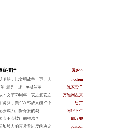
博客排行
更多>>
明溶解，比文明战争，更让人
hechun
文革”就是一场 “伊斯兰革
陈家梁子
放：文革60周年，哀之复哀之
万维网友来
军勇猛，美军在韩战只能打个
思芦
尼会成为川普儆猴的鸡
阿妞不牛
国会不会被伊朗拖垮？
周汉卿
新加坡人的素质看制度的决定
penseur