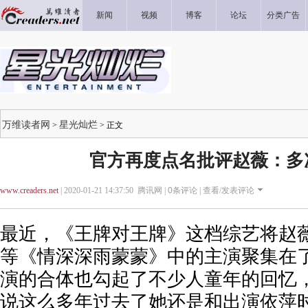
新闻
视频
博客
论坛
分类广告
万维读者网
星光灿烂
>
> 正文
官方再度点名批评赵薇：多
www.creaders.net
| 2020-01-21 14:37:50 腾讯网 |
0
条评论 |
查看/发表评论
最近，《王牌对王牌》这档综艺将赵
等《情深深雨蒙蒙》中的主演聚集在
演的合体也勾起了不少人童年的回忆
说这么多年过去了她还是和出演依萍