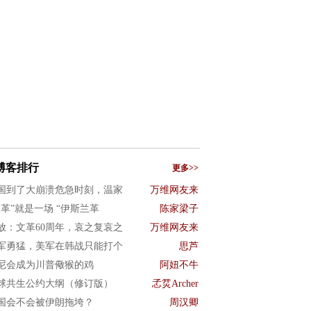
博客排行
更多>>
国到了大崩溃危急时刻，温家
万维网友来
文革”就是一场 “伊斯兰革
陈家梁子
放：文革60周年，哀之复哀之
万维网友来
军勇猛，美军在韩战只能打个
思芦
尼会成为川普儆猴的鸡
阿妞不牛
球共生公约大纲（修订版）
孞烎Archer
国会不会被伊朗拖垮？
周汉卿