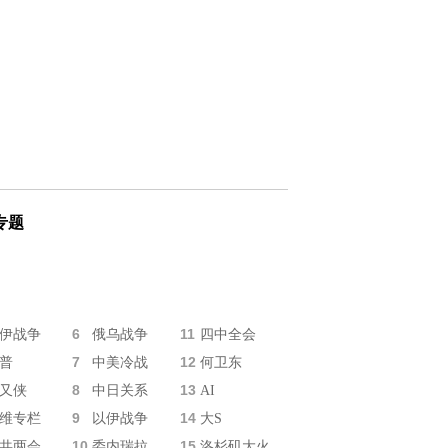
专题
6
11
伊战争
俄乌战争
四中全会
7
12
普
中美冷战
何卫东
8
13
又侠
中日关系
AI
9
14
维专栏
以伊战争
大S
10
15
共两会
委内瑞拉
洛杉矶大火