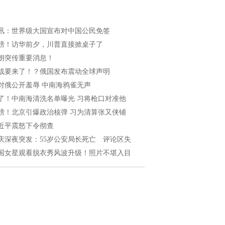
讯：世界级大国宣布对中国公民免签
磅！访华前夕，川普直接掀桌子了
朗突传重要消息！
战要来了！？俄国发布震动全球声明
对俄公开羞辱 中南海鸦雀无声
了！中南海清洗名单曝光 习将枪口对准他
磅！北京引爆政治核弹 习为清算张又侠铺
近平震怒下令彻查
庆深夜突发：55岁公安局长死亡 评论区失
国女星观看脱衣秀风波升级！照片不堪入目