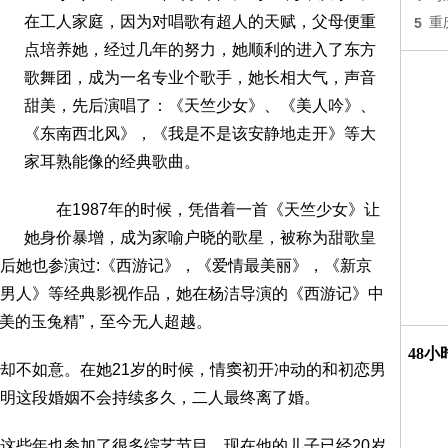
在工人家庭，因为对唱歌有超人的天赋，父母便重
5
重
点培养她，经过几年的努力，她顺利的进入了东方
歌舞团，成为一名专业个歌手，她长相大气，声音
甜美，先后演唱了：《天竺少女》、《美人吟》、
《东南西北风》，《我是不是该安静地走开》等大
家耳熟能像的经典歌曲。
在1987年的时候，凭借着一首《天竺少女》让
她身价暴增，成为家喻户晓的歌星，被称为甜歌皇
后她也参演过:《西游记》，《爱情最美丽》，《新京
男人》等经典影视作品，她在杨洁导演的《西游记》中
最美的玉兔精”，至今无人超越。
48
不如意。在她21岁的时候，情窦初开冲动的和初恋男
明这段婚姻不会持续多久，二人最终离了婚。
些年也参加了很多综艺节目，现在他的儿子已经20岁