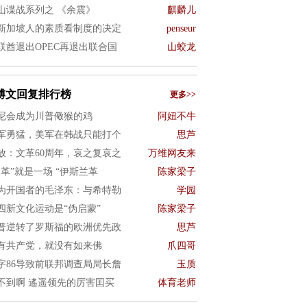
山谍战系列之 《余震》
麒麟儿
新加坡人的素质看制度的决定
penseur
联酋退出OPEC再退出联合国
山蛟龙
博文回复排行榜
更多>>
尼会成为川普儆猴的鸡
阿妞不牛
军勇猛，美军在韩战只能打个
思芦
放：文革60周年，哀之复哀之
万维网友来
文革”就是一场 “伊斯兰革
陈家梁子
为开国者的毛泽东：与希特勒
学园
四新文化运动是“伪启蒙”
陈家梁子
普逆转了罗斯福的欧洲优先政
思芦
有共产党，就没有如来佛
爪四哥
字86导致前联邦调查局局长詹
玉质
不到啊 遙遥领先的厉害囯买
体育老师