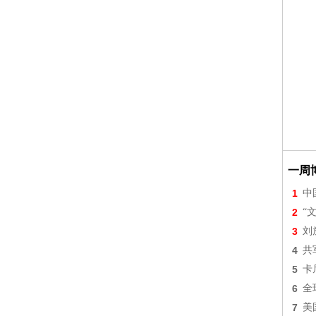
一周
1
中
2
“
3
刘
4
共
5
卡
6
全
7
美