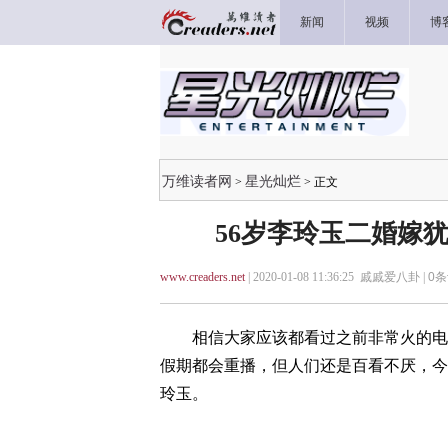
新闻
视频
博
万维读者网
星光灿烂
>
> 正文
56岁李玲玉二婚嫁
www.creaders.net
| 2020-01-08 11:36:25 戚戚爱八卦 |
0
条
相信大家应该都看过之前非常火的电视
假期都会重播，但人们还是百看不厌，今
玲玉。