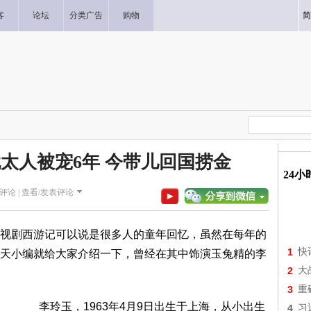
客
论坛
分类广告
购物
简
犹太人被宠6年 今带儿回国捞金
24
评论 |
查看/发表评论
剧西游记可以说是很多人的童年回忆，虽然在每年的
1
快
天小编就给大家介绍一下，曾经在其中饰演玉兔精的李
2
大
3
重
李玲玉，1963年4月9日出生于上海，从小出生
4
习