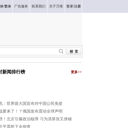
体
/
繁体
广告服务
联系我们
关于万维
登录
/
注册
小时新闻排行榜
更多>>
讯：世界级大国宣布对中国公民免签
战要来了！？俄国发布震动全球声明
磅！北京引爆政治核弹 习为清算张又侠铺
近平震怒下令彻查