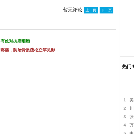
暂无评论
上一页
下一页
 有效对抗癌细胞
背疼痛，防治骨质疏松立竿见影
热门
1
美
2
川
3
张
4
万
5
中