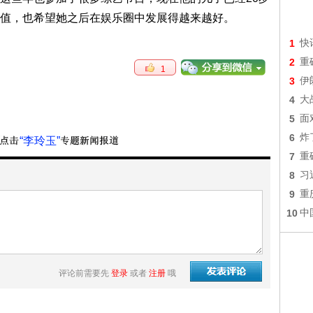
值，也希望她之后在娱乐圈中发展得越来越好。
1
快
2
重
1
3
伊
4
大
5
面
6
炸
“李玲玉”
7
重
8
习
9
重
10
中
评论前需要先
登录
或者
注册
哦