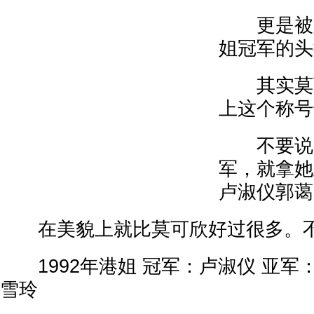
更是被人
姐冠军的头
其实莫可
上这个称号
不要说N
军，就拿她
卢淑仪郭蔼
在美貌上就比莫可欣好过很多。不
1992年港姐 冠军：卢淑仪 亚军
雪玲