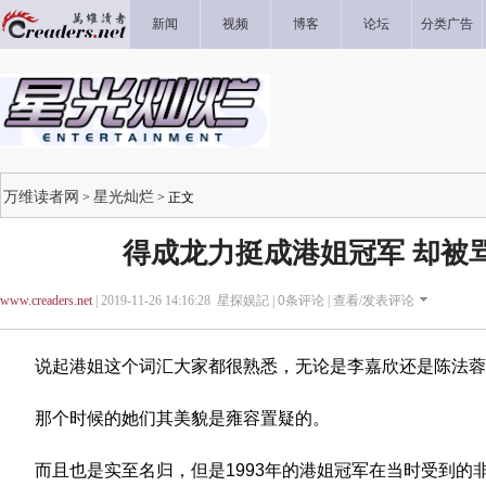
新闻
视频
博客
论坛
分类广告
万维读者网
星光灿烂
>
> 正文
得成龙力挺成港姐冠军 却被
www.creaders.net
| 2019-11-26 14:16:28 星探娱記 |
0
条评论 |
查看/发表评论
说起港姐这个词汇大家都很熟悉，无论是李嘉欣还是陈法蓉
那个时候的她们其美貌是雍容置疑的。
而且也是实至名归，但是1993年的港姐冠军在当时受到的