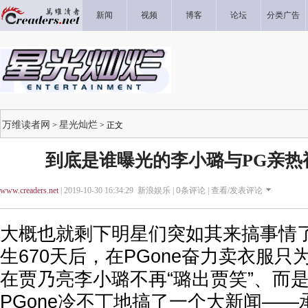
新闻
视频
博客
论坛
分类广告
万维读者网
星光灿烂
>
> 正文
到底是谁曝光的李小璐与PG亲热
www.creaders.net
| 2019-10-30 16:34:29 新浪娱乐 |
0
条评论 |
查看/发表评论
大概也就剩下明星们突如其来搞事情了
生670天后，在PGone奋力卖衣服
在贾乃亮李小璐不再“璐出贾笑”、而
PGone冷不丁地搞了一个大新闻—