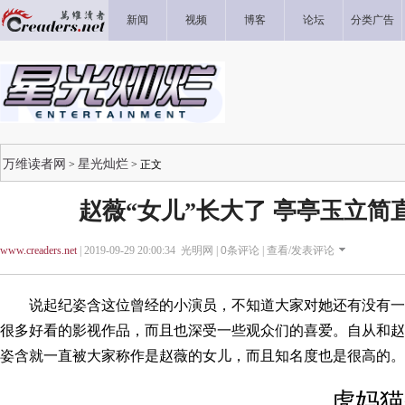
新闻
视频
博客
论坛
分类广告
万维读者网
星光灿烂
>
> 正文
赵薇“女儿”长大了 亭亭玉立简
www.creaders.net
| 2019-09-29 20:00:34 光明网 |
0
条评论 |
查看/发表评论
说起纪姿含这位曾经的小演员，不知道大家对她还有没有一
很多好看的影视作品，而且也深受一些观众们的喜爱。自从和赵
姿含就一直被大家称作是赵薇的女儿，而且知名度也是很高的。
虎妈猫爸