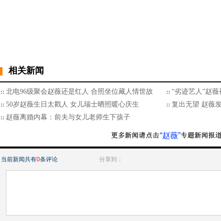
相关新闻
北电96级聚会赵薇还是红人 合照坐位藏人情世故
“劣迹艺人”赵薇
50岁赵薇生日太戳人 女儿瑞士晒照暖心庆生
复出无望 赵薇
赵薇离婚内幕：前夫与女儿老师生下孩子
“赵薇”
当前新闻共有
0
条评论
分享到：