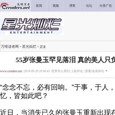
新闻
视频
博客
论坛
分类广告
万维读者网
星光灿烂
>
> 正文
55岁张曼玉罕见落泪 真的美人只
www.creaders.net
| 2019-09-20 20:48:43 世界华人周刊 |
1
条评论 |
查看/发表评论
“念念不忘，必有回响。”于事，于人
忆，皆如此吧？
近日，当消失已久的张曼玉重新出现