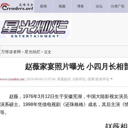
新闻
视频
博客
论坛
分类广告
万维读者网
星光灿烂
>
> 正文
赵薇家宴照片曝光 小四月长相
www.creaders.net
| 2019-09-04 11:07:04 凤凰娱乐 |
0
条评论 |
查看/发表评论
赵薇，1976年3月12日生于安徽芜湖，中国大陆影视女演
演系硕士。1998年凭借电视剧《还珠格格》成名，其后主演《
等。
赵薇相信