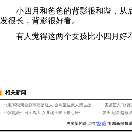
小四月和爸爸的背影很和谐，从后
发很长，背影很好看。
有人觉得这两个女孩比小四月好
相关新闻
北电96级聚会赵薇还是红人 合照坐位藏人情世故
“劣迹艺人”赵薇
50岁赵薇生日太戳人 女儿瑞士晒照暖心庆生
复出无望 赵薇
“赵薇”