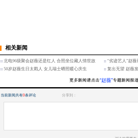
相关新闻
北电96级聚会赵薇还是红人 合照坐位藏人情世故
“劣迹艺人”赵薇
50岁赵薇生日太戳人 女儿瑞士晒照暖心庆生
复出无望 赵薇
“赵薇”
当前新闻共有
0
条评论
分享到：