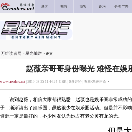
新闻
视频
博客
论坛
分类广告
万维读者网
星光灿烂
>
> 正文
赵薇亲哥哥身份曝光 难怪在娱
www.creaders.net
| 2019-08-25 11:44:24 GBK |
0
条评论 |
查看/发表评论
说到赵薇，相信大家都很熟悉，赵薇也是娱乐圈非常成功的
子，渐渐淡出了娱乐圈，虽然很少在娱乐圈活动。但是并不影响
资源一定是最好的，不少网友认为她占有老公黄有龙的光。
但是大家