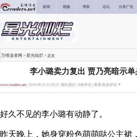
新闻
视频
博客
论坛
分类广告
万维读者网
星光灿烂
>
> 正文
李小璐卖力复出 贾乃亮暗示单
www.creaders.net
| 2019-08-15 21:00:53 桃红梨白 |
0
条评论 |
查看/发表评论
好久不见的李小璐有动静了。
昨天晚上，她身穿粉色萌萌哒公主裙