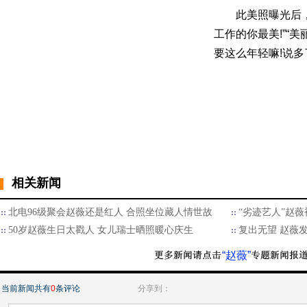
此美照曝光后，网
工作的你最美!”“美
要这么年轻嘛!说多了
相关新闻
北电96级聚会赵薇还是红人 合照坐位藏人情世故
“劣迹艺人”赵薇
50岁赵薇生日太戳人 女儿瑞士晒照暖心庆生
复出无望 赵薇
“赵薇”
当前新闻共有
0
条评论
分享到：