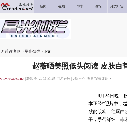
新闻
视频
博客
论坛
分类广告
万维读者网
星光灿烂
>
> 正文
赵薇晒美照低头阅读 皮肤白
www.creaders.net
| 2019-04-26 11:51:29 网易娱乐 |
0
条评论 |
查看/发表评论
4月24日晚，赵
本正经!”照片中，
致的妆容，红唇白
子，手臂纤细，非