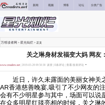
新闻
视频
博客
论坛
分类广告
万维读者网
星光灿烂
>
> 正文
关之琳身材发福变大妈 网友
www.creaders.net
| 2019-03-28 09:50:38 谈资 |
0
条评论 |
查看/发表评论
近日，许久未露面的美丽女神关之琳
AR香港慈善晚宴,吸引了不少网友的
会有不少明星参与其中，场面可以说
在众多明星红毯亮相的时候，关之琳