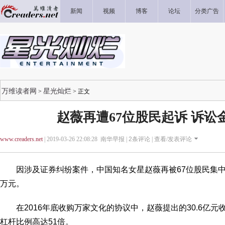
新闻
视频
博客
论坛
分类广告
万维读者网
星光灿烂
>
> 正文
赵薇再遭67位股民起诉 诉讼金
www.creaders.net
| 2019-03-26 22:08:28 南华早报 |
2
条评论 |
查看/发表评论
因涉及证券纠纷案件，中国知名女星赵薇再被67位股民集中起
万元。
在2016年底收购万家文化的协议中，赵薇提出的30.6亿元
杠杆比例高达51倍。