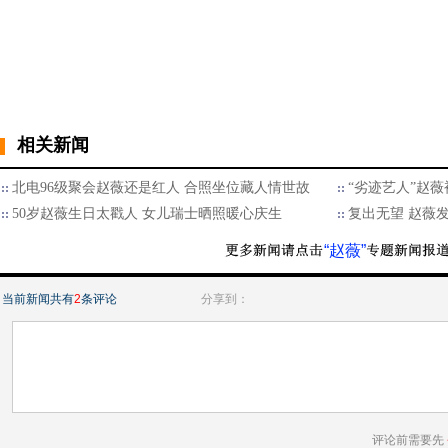
相关新闻
北电96级聚会赵薇还是红人 合照坐位藏人情世故
“劣迹艺人”赵薇
50岁赵薇生日太戳人 女儿瑞士晒照暖心庆生
复出无望 赵薇
“赵薇”
当前新闻共有
2
条评论
分享到：
评论前需要先