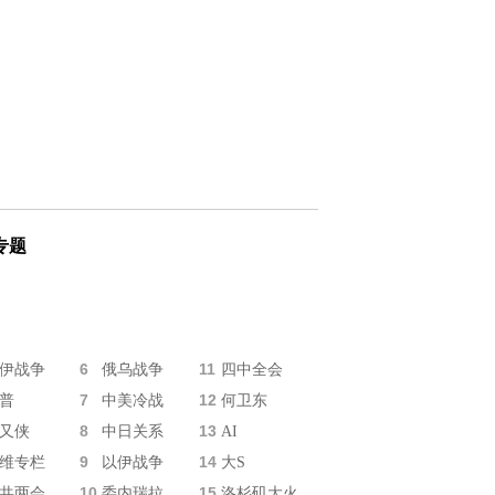
专题
6
11
伊战争
俄乌战争
四中全会
7
12
普
中美冷战
何卫东
8
13
又侠
中日关系
AI
9
14
维专栏
以伊战争
大S
10
15
共两会
委内瑞拉
洛杉矶大火