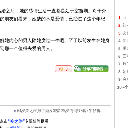
离婚之后，她的感情生活一直都是处于空窗期。对于外
1
习
的朋友们看来，她缺的不是爱情，已经过了这个年纪
2
红
3
女
她内心的男人陪她度过一生吧。至于以前发生在她身
4
伊
到那一个值得去爱的男人。
5
重
6
面
7
炸
3
8
朝
9
突
10
4
64岁关之琳剪了短发减龄25岁 穿绿外套+牛仔裤
“关之琳”