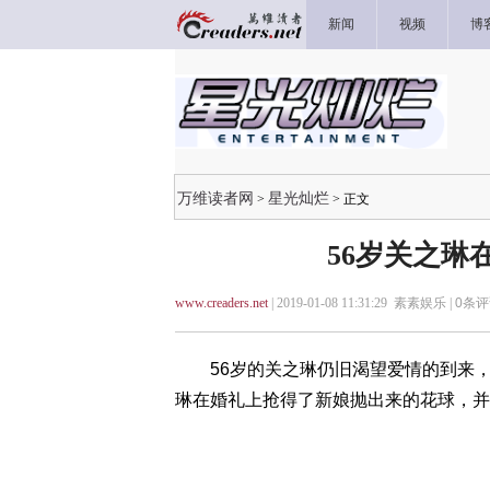
新闻
视频
博
万维读者网
星光灿烂
>
> 正文
56岁关之琳
www.creaders.net
| 2019-01-08 11:31:29 素素娱乐 |
0
条评
56岁的关之琳仍旧渴望爱情的到来，这
琳在婚礼上抢得了新娘抛出来的花球，并