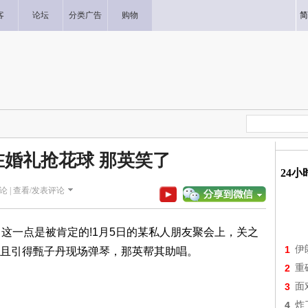
客
论坛
分类广告
购物
简
在婚礼抢花球 那英笑了
24
论 |
查看/发表评论
一点是被肯定的!1月5日的某私人朋友聚会上，关之
1
伊
且引得甄子丹现场弹琴，那英帮其助唱。
2
重
3
面
4
炸