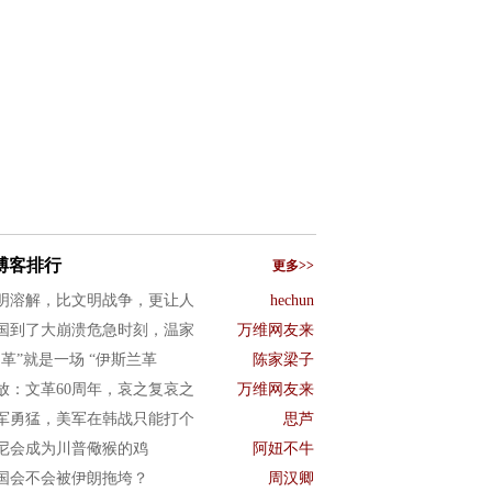
博客排行
更多>>
明溶解，比文明战争，更让人
hechun
国到了大崩溃危急时刻，温家
万维网友来
文革”就是一场 “伊斯兰革
陈家梁子
放：文革60周年，哀之复哀之
万维网友来
军勇猛，美军在韩战只能打个
思芦
尼会成为川普儆猴的鸡
阿妞不牛
国会不会被伊朗拖垮？
周汉卿