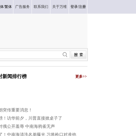
体
/
繁体
广告服务
联系我们
关于万维
登录
/
注册
小时新闻排行榜
更多>>
朗突传重要消息！
磅！访华前夕，川普直接掀桌子了
对俄公开羞辱 中南海鸦雀无声
了！中南海清洗名单曝光 习将枪口对准他