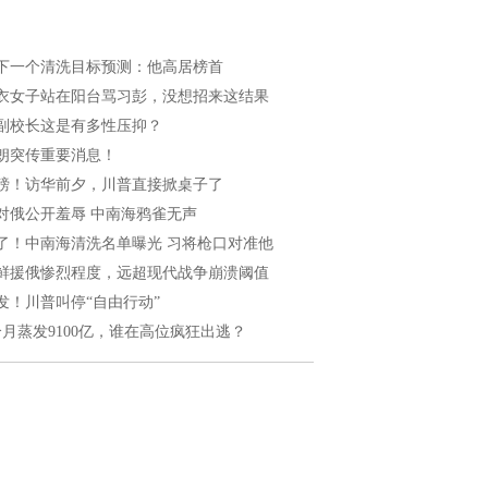
下一个清洗目标预测：他高居榜首
衣女子站在阳台骂习彭，没想招来这结果
副校长这是有多性压抑？
朗突传重要消息！
磅！访华前夕，川普直接掀桌子了
对俄公开羞辱 中南海鸦雀无声
了！中南海清洗名单曝光 习将枪口对准他
鲜援俄惨烈程度，远超现代战争崩溃阈值
发！川普叫停“自由行动”
个月蒸发9100亿，谁在高位疯狂出逃？