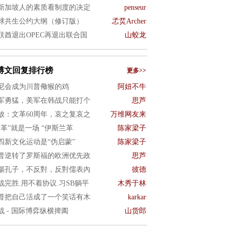
新加坡人的素质看制度的决定
penseur
球共生公约大纲（修订版）
孞烎Archer
联酋退出OPEC再退出联合国
山蛟龙
博文回复排行榜
更多>>
尼会成为川普儆猴的鸡
阿妞不牛
军勇猛，美军在韩战只能打个
思芦
放：文革60周年，哀之复哀之
万维网友来
文革”就是一场 “伊斯兰革
陈家梁子
四新文化运动是“伪启蒙”
陈家梁子
普逆转了罗斯福的欧洲优先政
思芦
揚孔子，不反對，反對儒表內
彼德
战完胜.用不着协议.习SB躺平
木秀于林
普把自己活成了一个笑话有木
karkar
战 - 国际博弈纵横捭阖
山货郎