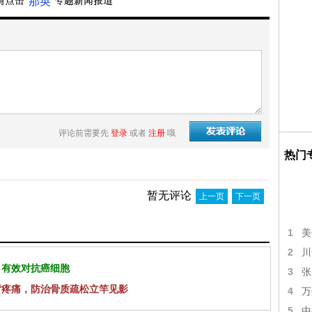
“那英”
评论前需要先
登录
或者
注册
哦
热门
暂无评论
上一页
下一页
1
美
2
川
 有效对抗癌细胞
3
张
背疼痛，防治骨质疏松立竿见影
4
万
5
中