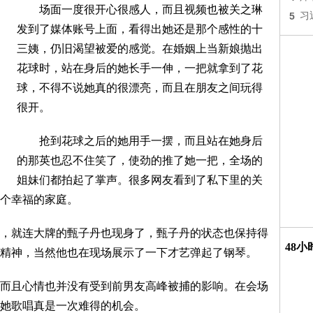
场面一度很开心很感人，而且视频也被关之琳
5
习
发到了媒体账号上面，看得出她还是那个感性的十
三姨，仍旧渴望被爱的感觉。在婚姻上当新娘抛出
花球时，站在身后的她长手一伸，一把就拿到了花
球，不得不说她真的很漂亮，而且在朋友之间玩得
很开。
抢到花球之后的她用手一摆，而且站在她身后
的那英也忍不住笑了，使劲的推了她一把，全场的
姐妹们都拍起了掌声。很多网友看到了私下里的关
个幸福的家庭。
就连大牌的甄子丹也现身了，甄子丹的状态也保持得
48
精神，当然他也在现场展示了一下才艺弹起了钢琴。
且心情也并没有受到前男友高峰被捕的影响。在会场
她歌唱真是一次难得的机会。