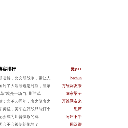
博客排行
更多>>
明溶解，比文明战争，更让人
hechun
国到了大崩溃危急时刻，温家
万维网友来
文革”就是一场 “伊斯兰革
陈家梁子
放：文革60周年，哀之复哀之
万维网友来
军勇猛，美军在韩战只能打个
思芦
尼会成为川普儆猴的鸡
阿妞不牛
国会不会被伊朗拖垮？
周汉卿