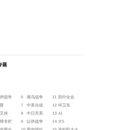
专题
6
11
伊战争
俄乌战争
四中全会
7
12
普
中美冷战
何卫东
8
13
又侠
中日关系
AI
9
14
维专栏
以伊战争
大S
10
15
共两会
委内瑞拉
洛杉矶大火