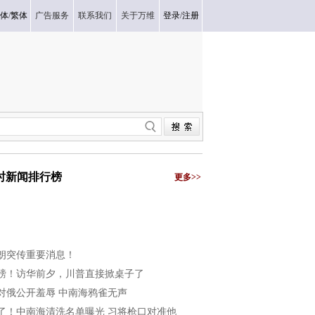
体
/
繁体
广告服务
联系我们
关于万维
登录
/
注册
小时新闻排行榜
更多>>
朗突传重要消息！
磅！访华前夕，川普直接掀桌子了
对俄公开羞辱 中南海鸦雀无声
了！中南海清洗名单曝光 习将枪口对准他