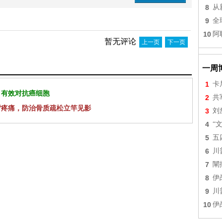
8
从
9
全
10
阿
暂无评论
上一页
下一页
一周
1
卡
 有效对抗癌细胞
2
共
背疼痛，防治骨质疏松立竿见影
3
刘
4
“
5
五
6
川
7
闡
8
伊
9
川
10
伊