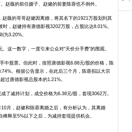
言。赵薇的前任嫂子、赵健的前妻陈蓉也不例外。
称，赵薇的哥哥赵健因离婚，将其名下的1921万股划到其
彼时，赵健持有唐德影视3202万股，占股比达8.01%。
为3.20%。
元。这一数字，一度引来公众对“天价分手费”的围观。
持手中股票。但此时，按照唐德影视6.88元/股的价格，陈
水74%。根据公告显示，在此后三个月，陈蓉拟以大宗
不超过唐德影视总股本的1.21%。
成了减持计划，成交价格为6.38元/股，套现3062万。
年10月，赵健和陈蓉离婚之后，有分析认为，其离婚
各自稀释至5%以下之后，为减持套现提供机会。