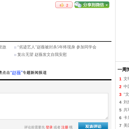
2
世故
“劣迹艺人”赵薇被封杀5年终现身 参加同学会
复出无望 赵薇发文自我安慰
一周
“赵薇”
1
文
2
中
3
“
4
刘
5
共
6
卡
7
美
评论前需要先
登录
或者
注册
哦