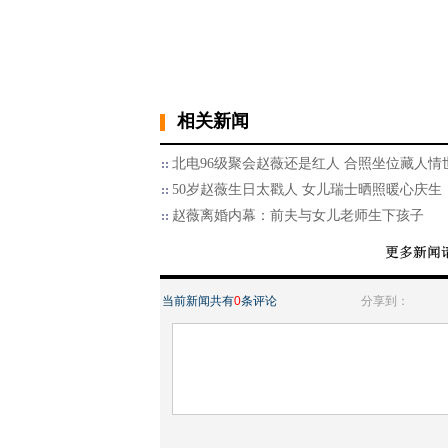
相关新闻
北电96级聚会赵薇还是红人 合照坐位藏人情
50岁赵薇生日太戳人 女儿瑞士晒照暖心庆生
赵薇离婚内幕：前夫与女儿老师生下孩子
当前新闻共有
0
条评论
分享到：