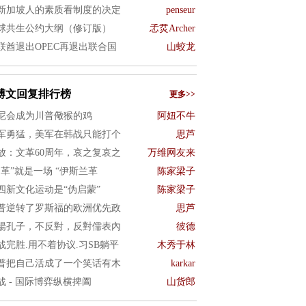
新加坡人的素质看制度的决定
penseur
球共生公约大纲（修订版）
孞烎Archer
联酋退出OPEC再退出联合国
山蛟龙
博文回复排行榜
更多>>
尼会成为川普儆猴的鸡
阿妞不牛
军勇猛，美军在韩战只能打个
思芦
放：文革60周年，哀之复哀之
万维网友来
文革”就是一场 “伊斯兰革
陈家梁子
四新文化运动是“伪启蒙”
陈家梁子
普逆转了罗斯福的欧洲优先政
思芦
揚孔子，不反對，反對儒表內
彼德
战完胜.用不着协议.习SB躺平
木秀于林
普把自己活成了一个笑话有木
karkar
战 - 国际博弈纵横捭阖
山货郎