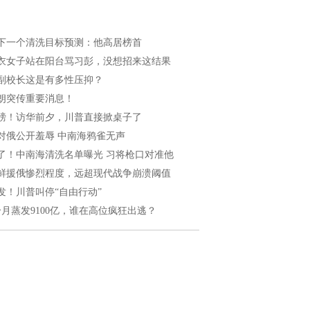
下一个清洗目标预测：他高居榜首
衣女子站在阳台骂习彭，没想招来这结果
副校长这是有多性压抑？
朗突传重要消息！
磅！访华前夕，川普直接掀桌子了
对俄公开羞辱 中南海鸦雀无声
了！中南海清洗名单曝光 习将枪口对准他
鲜援俄惨烈程度，远超现代战争崩溃阈值
发！川普叫停“自由行动”
个月蒸发9100亿，谁在高位疯狂出逃？