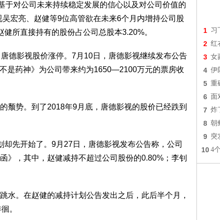
，“基于对公司未来持续稳定发展的信心以及对公司价值的
视吴宏亮、赵健等9位高管欲在未来6个月内增持公司股
1
习
健所直接持有的股份占公司总股本3.20%。
2
红
，唐德影视股价涨停。7月10日，唐德影视继续发布公告
3
女
我不是药神》为公司带来约为1650—2100万元的票房收
4
伊
5
重
6
面
的颓势。到了2018年9月底，唐德影视的股价已经跌到
7
炸
8
朝
9
突
划却先开始了。9月27日，唐德影视发布公告称，公司
10
4
函》，其中，赵健减持不超过公司股份的0.80%；李钊
跳水。在赵健的减持计划公告发出之后，此后半个月，
徘徊。