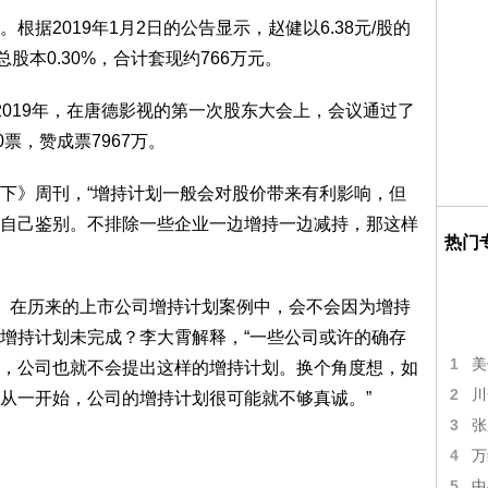
据2019年1月2日的公告显示，赵健以6.38元/股的
股本0.30%，合计套现约766万元。
2019年，在唐德影视的第一次股东大会上，会议通过了
票，赞成票7967万。
下》周刊，“增持计划一般会对股价带来有利影响，但
自己鉴别。不排除一些企业一边增持一边减持，那这样
热门
。在历来的上市公司增持计划案例中，会不会因为增持
增持计划未完成？李大霄解释，“一些公司或许的确存
1
美
，公司也就不会提出这样的增持计划。换个角度想，如
2
川
从一开始，公司的增持计划很可能就不够真诚。”
3
张
4
万
5
中