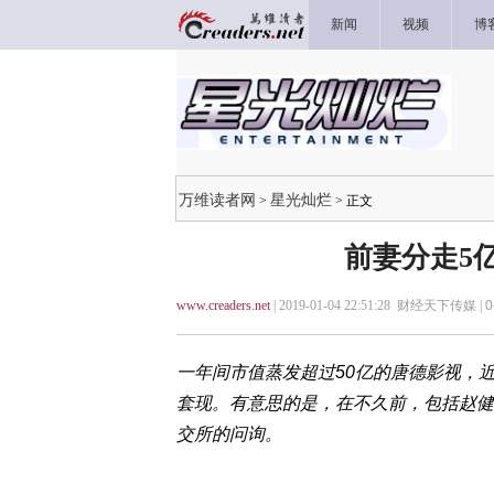
新闻
视频
博
万维读者网
星光灿烂
>
> 正文
前妻分走5亿
www.creaders.net
| 2019-01-04 22:51:28 财经天下传媒 |
0
一年间市值蒸发超过50亿的唐德影视，
套现。有意思的是，在不久前，包括赵健
交所的问询。