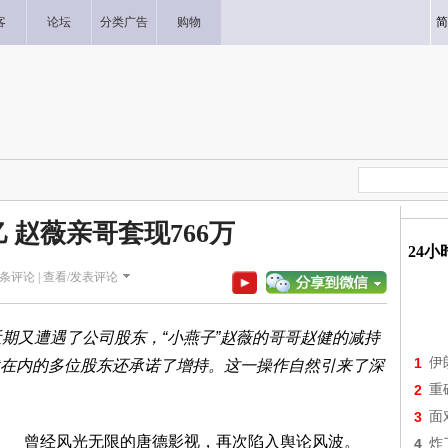
客
论坛
分类广告
购物
简
 赵薇亲哥套现766万
24
条评论 |
查看/发表评论
近期又遭遇了公司股东，“小燕子”赵薇的哥哥赵健的减持
1
伊
在内的多位股东还承诺了增持。这一操作自然引来了深
2
重
3
面
曾经风光无限的唐德影视，再次陷入舆论风波。
4
炸