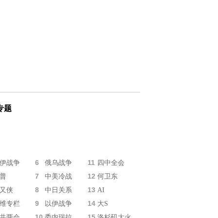
专题
6
11
伊战争
俄乌战争
四中全会
7
12
普
中美冷战
何卫东
8
13
又侠
中日关系
AI
9
14
维专栏
以伊战争
大S
10
15
共两会
委内瑞拉
洛杉矶大火