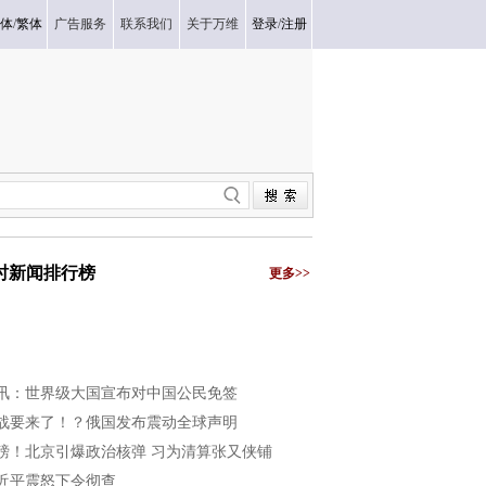
体
/
繁体
广告服务
联系我们
关于万维
登录
/
注册
小时新闻排行榜
更多>>
讯：世界级大国宣布对中国公民免签
战要来了！？俄国发布震动全球声明
磅！北京引爆政治核弹 习为清算张又侠铺
近平震怒下令彻查