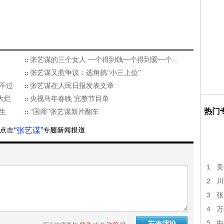
张艺谋的三个女人 一个得到钱一个得到爱一个...
张艺谋又惹争议：选角搞“小三上位”
逃不过
张艺谋在人民日报发表文章
大烂
央视马年春晚 完整节目单
热门
生
“国师”张艺谋新片翻车
“张艺谋”
1
美
2
川
3
张
4
万
5
中