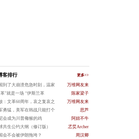
博客排行
更多>>
国到了大崩溃危急时刻，温家
万维网友来
文革”就是一场 “伊斯兰革
陈家梁子
放：文革60周年，哀之复哀之
万维网友来
军勇猛，美军在韩战只能打个
思芦
尼会成为川普儆猴的鸡
阿妞不牛
球共生公约大纲（修订版）
孞烎Archer
国会不会被伊朗拖垮？
周汉卿