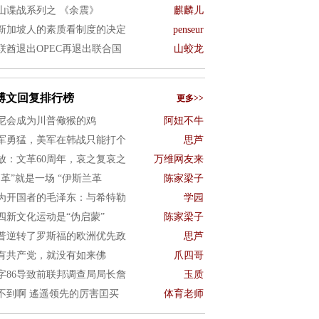
山谍战系列之 《余震》
麒麟儿
新加坡人的素质看制度的决定
penseur
联酋退出OPEC再退出联合国
山蛟龙
博文回复排行榜
更多>>
尼会成为川普儆猴的鸡
阿妞不牛
军勇猛，美军在韩战只能打个
思芦
放：文革60周年，哀之复哀之
万维网友来
文革”就是一场 “伊斯兰革
陈家梁子
为开国者的毛泽东：与希特勒
学园
四新文化运动是“伪启蒙”
陈家梁子
普逆转了罗斯福的欧洲优先政
思芦
有共产党，就没有如来佛
爪四哥
字86导致前联邦调查局局长詹
玉质
不到啊 遙遥领先的厉害囯买
体育老师