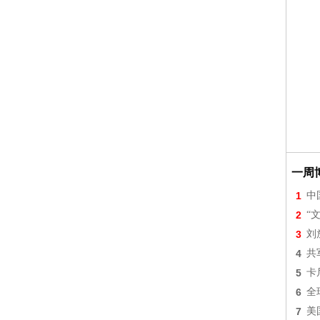
一周
1
中
2
“
3
刘
4
共
5
卡
6
全
7
美