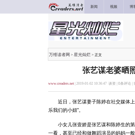
新闻
视频
博
万维读者网
星光灿烂
>
> 正文
张艺谋老婆晒照
www.creaders.net
| 2019-01-02 10:36:47 谈资 |
0
条评论 |
近日，张艺谋妻子陈婷在社交媒体上晒
乐我们的小妞”。
小女儿张壹娇是张艺谋和陈婷生的第三
一看，甚至已经和做舞蹈演员的妈妈一般