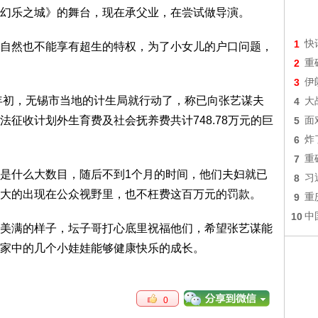
幻乐之城》的舞台，现在承父业，在尝试做导演。
1
快
然也不能享有超生的特权，为了小女儿的户口问题，
2
重
3
伊
年初，无锡市当地的计生局就行动了，称已向张艺谋夫
4
大
征收计划外生育费及社会抚养费共计748.78万元的巨
5
面
6
炸
7
重
什么大数目，随后不到1个月的时间，他们夫妇就已
8
习
大的出现在公众视野里，也不枉费这百万元的罚款。
9
重
10
中
满的样子，坛子哥打心底里祝福他们，希望张艺谋能
家中的几个小娃娃能够健康快乐的成长。
0