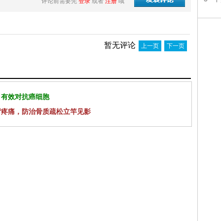
评论前需要先
登录
或者
注册
哦
暂无评论
上一页
下一页
 有效对抗癌细胞
背疼痛，防治骨质疏松立竿见影