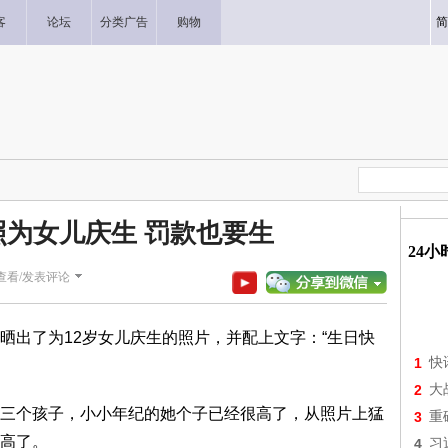
客
论坛
分类广告
购物
简
为女儿庆生 罚款也要生
24
查看/发表评论
出了为12岁女儿庆生的照片，并配上文字：“生日快
1
快
2
大
个孩子，小小年纪的她个子已经很高了，从照片上猛
3
重
高了。
4
习