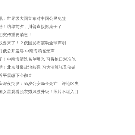
讯：世界级大国宣布对中国公民免签
磅！访华前夕，川普直接掀桌子了
朗突传重要消息！
战要来了！？俄国发布震动全球声明
对俄公开羞辱 中南海鸦雀无声
了！中南海清洗名单曝光 习将枪口对准他
磅！北京引爆政治核弹 习为清算张又侠铺
近平震怒下令彻查
庆深夜突发：55岁公安局长死亡 评论区失
国女星观看脱衣秀风波升级！照片不堪入目