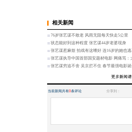
相关新闻
76岁张艺谋不敢老 风雨无阻每天快走5公里
状态能好到这种程度 张艺谋44岁老婆现身
张艺谋惹麻烦 拍戏有这嗜好 连16岁的她也
张艺谋执导中国首部国安题材电影 网痛骂：
张艺谋穷追不舍 吴京拦不住 春节最强电影诞
当前新闻共有
0
条评论
分享到：