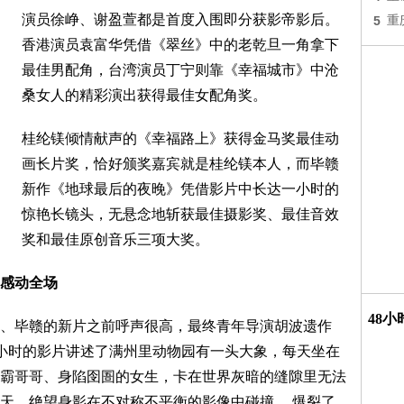
演员徐峥、谢盈萱都是首度入围即分获影帝影后。
5
重
香港演员袁富华凭借《翠丝》中的老乾旦一角拿下
最佳男配角，台湾演员丁宁则靠《幸福城市》中沧
桑女人的精彩演出获得最佳女配角奖。
桂纶镁倾情献声的《幸福路上》获得金马奖最佳动
画长片奖，恰好颁奖嘉宾就是桂纶镁本人，而毕赣
新作《地球最后的夜晚》凭借影片中长达一小时的
惊艳长镜头，无悬念地斩获最佳摄影奖、最佳音效
奖和最佳原创音乐三项大奖。
感动全场
48
、毕赣的新片之前呼声很高，最终青年导演胡波遗作
小时的影片讲述了满州里动物园有一头大象，每天坐在
霸哥哥、身陷囹圄的女生，卡在世界灰暗的缝隙里无法
天，绝望身影在不对称不平衡的影像中碰撞， 爆裂了