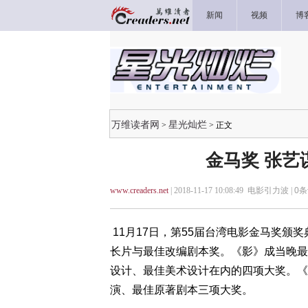
新闻
视频
博
万维读者网
星光灿烂
>
> 正文
金马奖 张艺
www.creaders.net
| 2018-11-17 10:08:49 电影引力波 |
0
条
11月17日，第55届台湾电影金马奖颁
长片与最佳改编剧本奖。《影》成当晚最
设计、最佳美术设计在内的四项大奖。《
演、最佳原著剧本三项大奖。