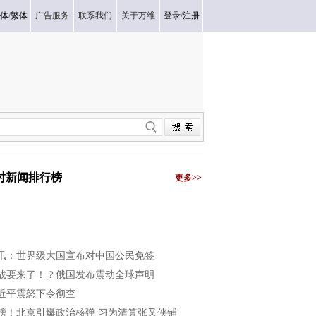
体
/
繁体
广告服务
联系我们
关于万维
登录
/
注册
小时新闻排行榜
更多>>
讯：世界级大国宣布对中国公民免签
战要来了！？俄国发布震动全球声明
近平震怒下令彻查
磅！北京引爆政治核弹 习为清算张又侠铺