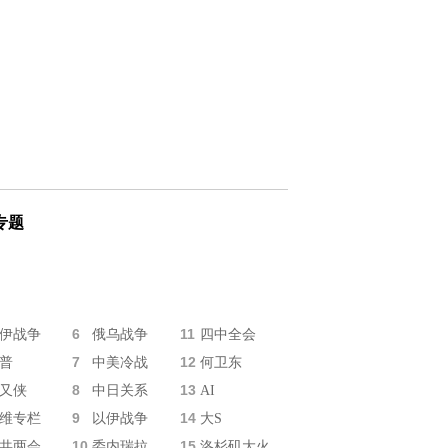
专题
6
11
伊战争
俄乌战争
四中全会
7
12
普
中美冷战
何卫东
8
13
又侠
中日关系
AI
9
14
维专栏
以伊战争
大S
10
15
共两会
委内瑞拉
洛杉矶大火