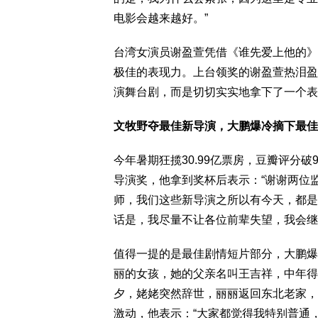
电影会越来越好。”
台湾女演员谢盈萱凭借《谁先爱上他的》
极佳的表现力。上台领奖的谢盈萱热泪盈
演舞台剧，而是切切实实地拿下了一个表
文牧野夺最佳新导演，大鹏爆冷摘下最佳
今年暑期狂揽30.99亿票房，豆瓣评分
导演奖，他拿到奖杯后表示：“谢谢两位
师，我们这些新导演之所以有今天，都是
话是，我尽量不让各位前辈失望，我会继
值得一提的是最佳剧情短片部分，大鹏爆
丽的女孩，她的父亲名叫王吉祥，中年得
夕，姥姥突然辞世，丽丽返回东北老家，
激动，他表示：“大家都觉得我特别普通