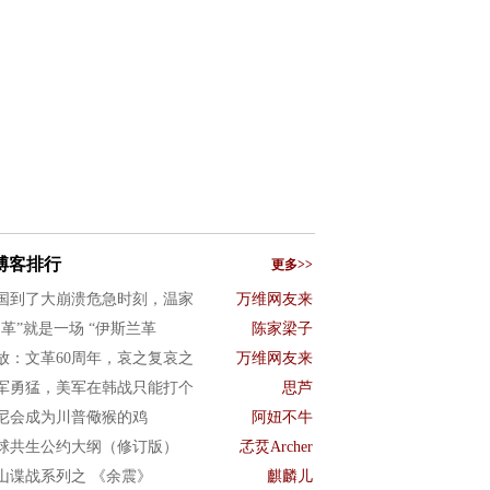
博客排行
更多>>
国到了大崩溃危急时刻，温家
万维网友来
文革”就是一场 “伊斯兰革
陈家梁子
放：文革60周年，哀之复哀之
万维网友来
军勇猛，美军在韩战只能打个
思芦
尼会成为川普儆猴的鸡
阿妞不牛
球共生公约大纲（修订版）
孞烎Archer
山谍战系列之 《余震》
麒麟儿