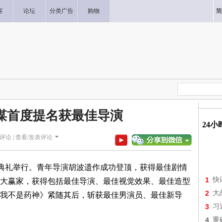
客
论坛
分类广告
购物
简
谋首度提名获最佳导演
24
评论 |
查看/发表评论
奖典礼举行。青年导演胡波遗作成功登顶，获得最佳剧情
1
快
大赢家，获得包括最佳导演、最佳视觉效果、最佳造型
2
大
我不是药神》紧随其后，斩获最佳男演员、最佳新导
3
习
4
重