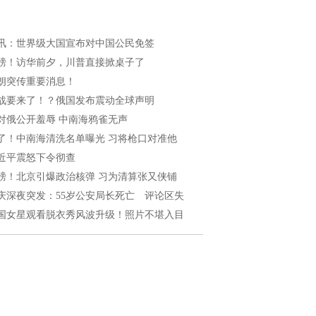
讯：世界级大国宣布对中国公民免签
磅！访华前夕，川普直接掀桌子了
朗突传重要消息！
战要来了！？俄国发布震动全球声明
对俄公开羞辱 中南海鸦雀无声
了！中南海清洗名单曝光 习将枪口对准他
近平震怒下令彻查
磅！北京引爆政治核弹 习为清算张又侠铺
庆深夜突发：55岁公安局长死亡 评论区失
国女星观看脱衣秀风波升级！照片不堪入目