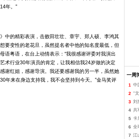
4年。”
》中的精彩表演，击败田壮壮、章宇、郑人硕、李鸿其
想要变性的老花旦，虽然提名者中他的知名度最低，但
母语粤语，在台上动情表示：“我很感谢评委对我演出
艺术行业30年演员的肯定，让我相信我24岁做的决定
感谢红姐，感谢导演。我还要感谢我的另一半，虽然她
一周
30年来在身边支持我，我不会坚持到今天。”金马奖评
1
中
2
“
3
刘
4
共
5
卡
6
全
7
江