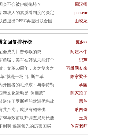
国会不会被伊朗拖垮？
周汉卿
新加坡人的素质看制度的决定
penseur
联酋退出OPEC再退出联合国
山蛟龙
博文回复排行榜
更多>>
尼会成为川普儆猴的鸡
阿妞不牛
军勇猛，美军在韩战只能打个
思芦
放：文革60周年，哀之复哀之
万维网友来
文革”就是一场 “伊斯兰革
陈家梁子
为开国者的毛泽东：与希特勒
学园
四新文化运动是“伪启蒙”
陈家梁子
普逆转了罗斯福的欧洲优先政
思芦
有共产党，就没有如来佛
爪四哥
字86导致前联邦调查局局长詹
玉质
不到啊 遙遥领先的厉害囯买
体育老师