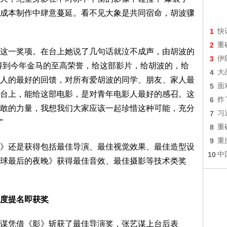
成本制作中肆意蔓延。看不见大象是共同宿命，胡波骤
1
快
2
重
这一奖项。在台上她说了几句话就泣不成声，由胡波的
3
伊
得到今年金马的至高荣誉，给这部影片，给胡波的，给
4
大
人的最好的回馈，对所有爱胡波的同学、朋友、家人最
5
面
台上，能给这部电影，是对青年电影人最好的感召。这
6
炸
敢的力量，我想我们大家应该一起珍惜这种可能，充分
7
习
”
8
重
9
重
》还是获得包括最佳导演、最佳视觉效果、最佳造型设
10
中
球最后的夜晚》获得最佳音效、最佳摄影等技术类奖
首度提名即获奖
谋凭借《影》斩获了最佳导演奖，张艺谋上台后表