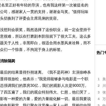
提名里正好有年轻的导演，也有我这样第一次被提名的
公司，感谢家人一贯的支持，谢谢金马奖。”值得玩味
头切换到了评委会主席巩俐的笑容。
没想到会获奖，既然选择了这份职业，就一定会坚持干
意很难，所以在打磨剧本阶段就下了很大工夫。这么多
题关于人性，非黑即白，很适合用水墨风来诠释，而不
众们一个惊喜，不拘泥于身上的标签。
热门
消除隔阂
最后的结果显得扑朔迷离。《我不是药神》主演徐峥杀
显得很放松，他表示：“我觉得能够参与电影是一个职
1
美
强调我们的票房30亿，我们的观影人次是9000万。
2
川
了四五遍了，我们的观众特别伟大、仁慈，他们哭了，
3
张
影有一种爱的力量，爱的力量能化解一切。最后我要说
4
万
的电影殿堂，我们聚在这里像一家人一样，我相信中国
5
中