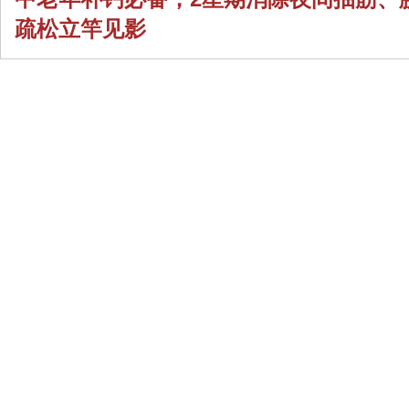
疏松立竿见影