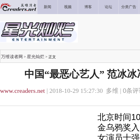
新闻
视频
博客
论坛
分类广告
万维读者网
星光灿烂
>
> 正文
中国“最恶心艺人” 范冰
www.creaders.net
| 2018-10-29 15:27:30 多维 |
0
条评
北京时间1
金乌鸦奖入
女演员十强