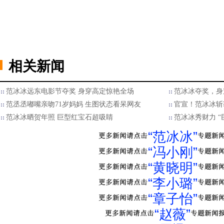
相关新闻
范冰冰远东电影节夺奖 身穿高定惊艳全场
范冰冰夺奖，身
范丞丞嘟嘴亲吻71岁妈妈 生图状态看呆网友
官宣！范冰冰斩
范冰冰晒贺年照 巨型红宝石超吸睛
范冰冰秀财力 
“范冰冰”
“冯小刚”
“黄晓明”
“李小璐”
“章子怡”
“赵薇”