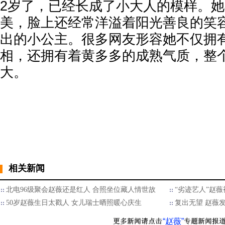
2岁了，已经长成了小大人的模样。
美，脸上还经常洋溢着阳光善良的笑
出的小公主。很多网友形容她不仅拥
相，还拥有着黄多多的成熟气质，整
大。
相关新闻
北电96级聚会赵薇还是红人 合照坐位藏人情世故
“劣迹艺人”赵薇
50岁赵薇生日太戳人 女儿瑞士晒照暖心庆生
复出无望 赵薇
“赵薇”