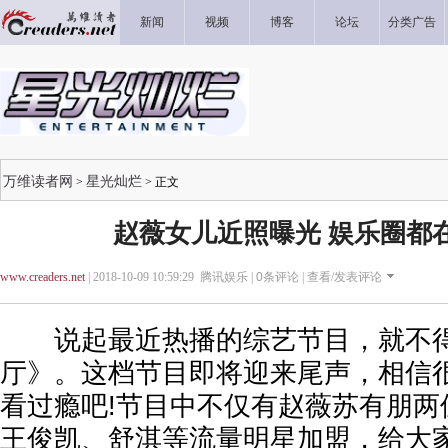
新闻
视频
博客
论坛
分类广告
万维读者网
星光灿烂
>
> 正文
赵薇女儿近照曝光 娱乐圈都
www.creaders.net
| 2018-10-09 10:59:29 腾讯娱乐 |
0
条评论 |
查看/发表评论
说起最近热播的综艺节目，就不得
厅》。这档节目即将迎来尾声，相信
看过瘾吧!节目中不仅有赵薇苏有朋两
王俊凯、舒淇等流量明星加盟，给大