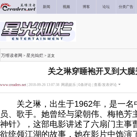
新闻
视频
博客
论坛
分类广告
万维读者网
星光灿烂
>
> 正文
关之琳穿睡袍开叉到大腿
www.creaders.net
| 2018-09-26 13:07:38 网易娱乐 |
0
条评论 |
查看/发表评论
关之琳，出生于1962年，是一名
员、歌手。她曾经与梁朝伟、梅艳芳
神针》，这部电影讲述了六扇门主事
欲统领江湖的故事，她在影片中饰演